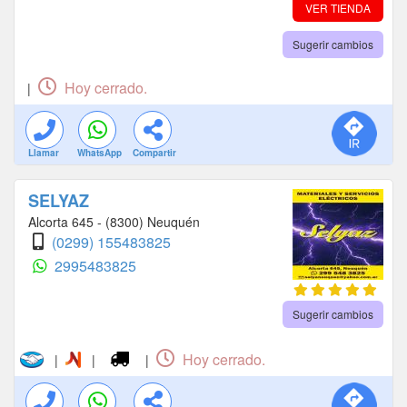
VER TIENDA
Sugerir cambios
Hoy cerrado.
|
Llamar
WhatsApp
Compartir
SELYAZ
Alcorta 645 - (8300) Neuquén
(0299) 155483825
2995483825
Sugerir cambios
Hoy cerrado.
|
|
|