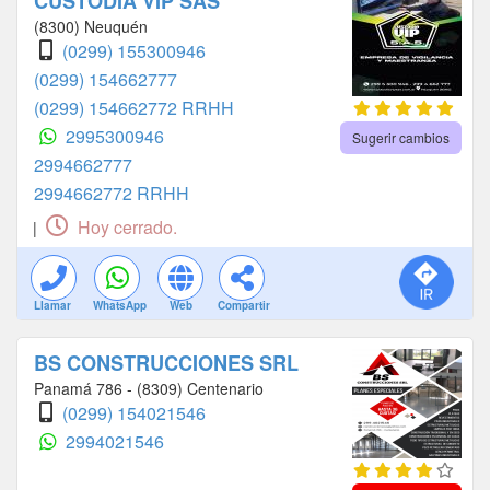
CUSTODIA VIP SAS
(8300) Neuquén
(0299) 155300946
(0299) 154662777
(0299) 154662772 RRHH
2995300946
Sugerir cambios
2994662777
2994662772 RRHH
Hoy cerrado.
|
Llamar
WhatsApp
Web
Compartir
BS CONSTRUCCIONES SRL
Panamá 786 - (8309) Centenario
(0299) 154021546
2994021546