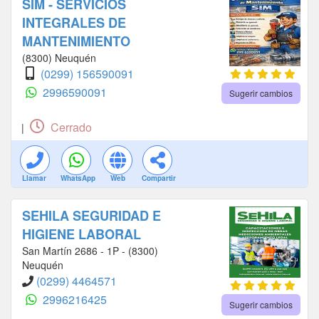
SIM - SERVICIOS
INTEGRALES DE
MANTENIMIENTO
(8300) Neuquén
(0299) 156590091
2996590091
Sugerir cambios
Cerrado
|
Llamar
WhatsApp
Web
Compartir
SEHILA SEGURIDAD E
HIGIENE LABORAL
San Martín 2686 - 1P - (8300)
Neuquén
(0299) 4464571
2996216425
Sugerir cambios