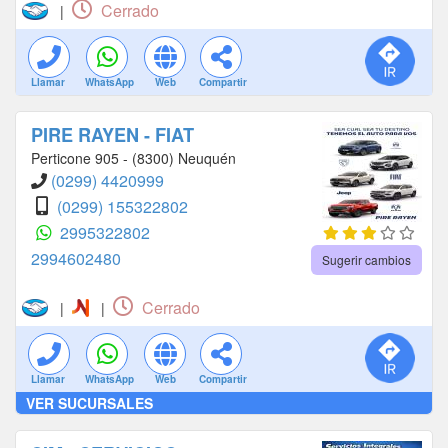
Cerrado
|
Llamar
WhatsApp
Web
Compartir
PIRE RAYEN - FIAT
Perticone 905 - (8300) Neuquén
(0299) 4420999
(0299) 155322802
2995322802
2994602480
Sugerir cambios
Cerrado
|
|
Llamar
WhatsApp
Web
Compartir
VER SUCURSALES