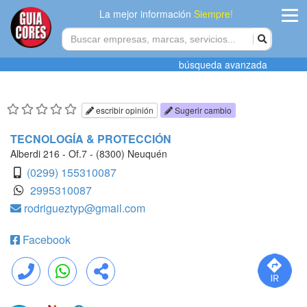
La mejor información
Siempre!
ingres
búsqueda avanzada
Agregar
empres
escribir opinión
Sugerir cambio
Actualiza
TECNOLOGÍA & PROTECCIÓN
datos
Alberdi 216 - Of.7 - (8300) Neuquén
(0299) 155310087
Publicida
2995310087
rodrigueztyp@gmail.com
Radio
Facebook
Tiendacore
Contacteno
Llamar
WhatsApp
Compartir