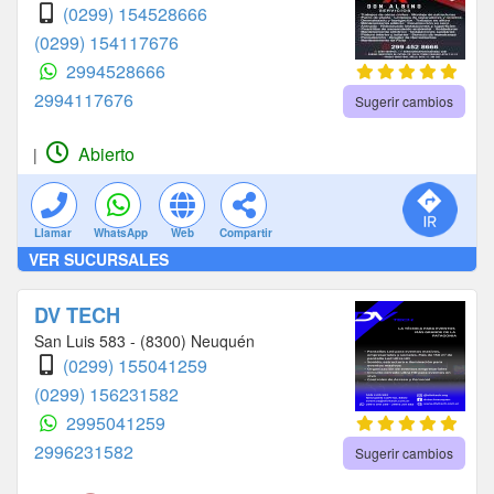
(0299) 154528666
(0299) 154117676
2994528666
2994117676
Sugerir cambios
Abierto
|
Llamar
WhatsApp
Web
Compartir
VER SUCURSALES
DV TECH
San Luis 583 - (8300) Neuquén
(0299) 155041259
(0299) 156231582
2995041259
2996231582
Sugerir cambios