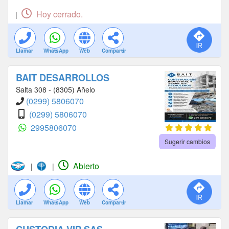
Hoy cerrado.
|
Llamar
WhatsApp
Web
Compartir
BAIT DESARROLLOS
Salta 308 - (8305) Añelo
(0299) 5806070
(0299) 5806070
2995806070
Sugerir cambios
Abierto
|
|
Llamar
WhatsApp
Web
Compartir