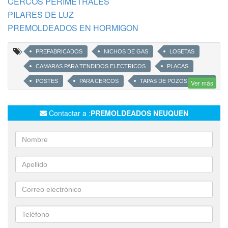
CERCOS PERIMETRALES
PILARES DE LUZ
PREMOLDEADOS EN HORMIGON
PREFABRICADOS
NICHOS DE GAS
LOSETAS
CAMARAS PARA TENDIDOS ELECTRICOS
PLACAS
POSTES
PARA CERCOS
TAPAS DE POZOS CIEGOS
Ver más
CAMARAS SÉPTICAS
SLEEPERS
BASES PARA COLUMNAS DE ILUMINACION
Contactar a :
PREMOLDEADOS NEUQUEN
MUROS DE CONTENCION
MODULOS PARA ALCANTARILLAS
PLACAS Y POSTES PARA CERRAMIENTOS
BLOQUES SUJETADORES DE CAÑERIAS
CAMARAS PARA DRENAJES
DURMIENTES
OMEGAS
AROS PARA POZOS CIEGOS
CAMARAS DE INSPECCION
NICHOS PARA AGUA