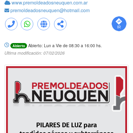
www.premoldeadosneuquen.com.ar
premoldeadosneuquen@hotmail.com
Llamar
WhatsApp
Web
Compartir
Abierto: Lun a Vie de 08:30 a 16:00 hs.
Abierto
Ultima modificación: 07/02/2026