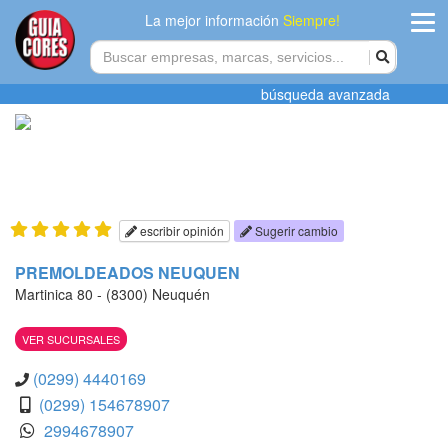
La mejor información
Siempre!
ingres
búsqueda avanzada
Agregar
empres
Actualiza
datos
escribir opinión
Sugerir cambio
Publicida
PREMOLDEADOS NEUQUEN
Martinica 80 - (8300) Neuquén
Radio
VER SUCURSALES
Tiendacore
(0299) 4440169
Contacteno
(0299) 154678907
2994678907