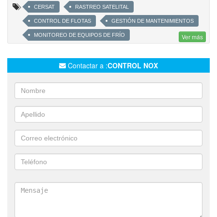
CERSAT
RASTREO SATELITAL
CONTROL DE FLOTAS
GESTIÓN DE MANTENIMIENTOS
MONITOREO DE EQUIPOS DE FRÍO
Ver más
MONITOREO DE INVERNADERO
MONITOREO DE TEMPERATURA Y HUMEDAD
Contactar a :
CONTROL NOX
SEGUIMIENTO Y CONTROL DE FLOTA
VISUALIZACIÓN EN TIEMPO REAL DE TODA LA FLOTA
HISTORIALES DE RECORRIDOS PARADAS DISTANCIAS
VELOCIDADES
ALERTAS POR INGRESO A ZONAS PROHIBIDAS
INFORME DE RESPONSABILIDAD VIAL Y FORMA DE MANEJO
ADMINISTRACIÓN DE FLOTA
AVISOS POR VENCIMIENTO DE DOCUMENTACIÓN DE FLOTA
ALERTA SERVICE REQUERIDO POR KM