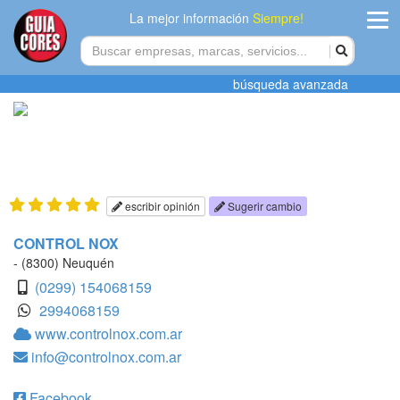
La mejor información
Siempre!
ingres
búsqueda avanzada
Agregar
empres
Actualiza
datos
escribir opinión
Sugerir cambio
Publicida
CONTROL NOX
- (8300) Neuquén
Radio
(0299) 154068159
2994068159
Tiendacore
www.controlnox.com.ar
info@controlnox.com.ar
Contacteno
Facebook