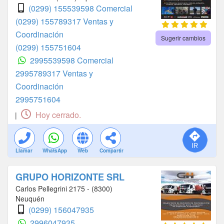
(0299) 155539598 Comercial
(0299) 155789317 Ventas y
Coordinación
Sugerir cambios
(0299) 155751604
2995539598 Comercial
2995789317 Ventas y
Coordinación
2995751604
Hoy cerrado.
|
Llamar
WhatsApp
Web
Compartir
GRUPO HORIZONTE SRL
Carlos Pellegrini 2175 - (8300)
Neuquén
(0299) 156047935
2996047935