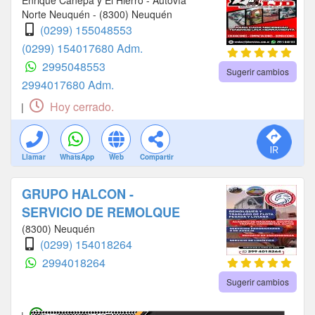
Enrique Canepa y El Hierro - Autovía
Norte Neuquén - (8300) Neuquén
(0299) 155048553
(0299) 154017680 Adm.
2995048553
Sugerir cambios
2994017680 Adm.
Hoy cerrado.
|
Llamar
WhatsApp
Web
Compartir
GRUPO HALCON -
SERVICIO DE REMOLQUE
(8300) Neuquén
(0299) 154018264
2994018264
Sugerir cambios