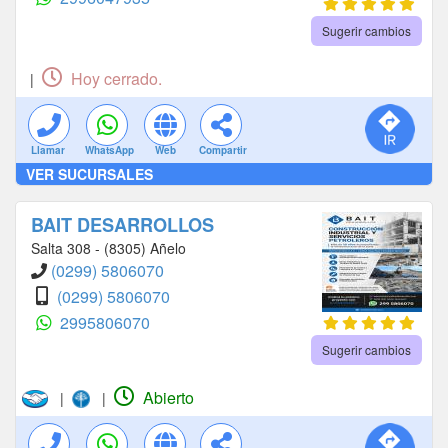
Sugerir cambios
Hoy cerrado.
|
Llamar
WhatsApp
Web
Compartir
VER SUCURSALES
BAIT DESARROLLOS
Salta 308 - (8305) Añelo
(0299) 5806070
(0299) 5806070
2995806070
Sugerir cambios
Abierto
|
|