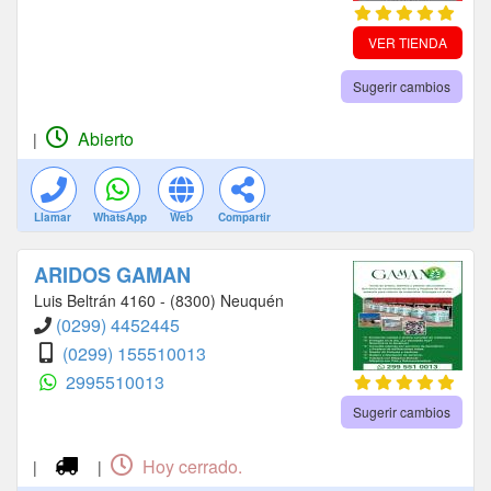
VER TIENDA
Sugerir cambios
Abierto
|
Llamar
WhatsApp
Web
Compartir
ARIDOS GAMAN
Luis Beltrán 4160 - (8300) Neuquén
(0299) 4452445
(0299) 155510013
2995510013
Sugerir cambios
Hoy cerrado.
|
|