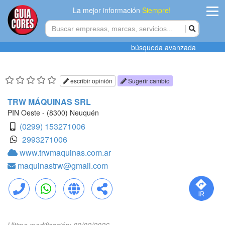
La mejor información
Siempre!
ingres
búsqueda avanzada
Agregar
empres
escribir opinión
Sugerir cambio
Actualiza
TRW MÁQUINAS SRL
datos
PIN Oeste - (8300) Neuquén
(0299) 153271006
Publicida
2993271006
www.trwmaquinas.com.ar
Radio
maquinastrw@gmail.com
Tiendacore
Contacteno
Llamar
WhatsApp
Web
Compartir