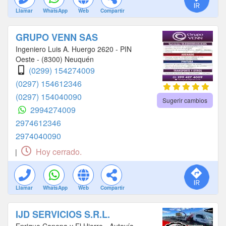
Llamar
WhatsApp
Web
Compartir
GRUPO VENN SAS
Ingeniero Luis A. Huergo 2620 - PIN
Oeste - (8300) Neuquén
(0299) 154274009
(0297) 154612346
(0297) 154040090
Sugerir cambios
2994274009
2974612346
2974040090
Hoy cerrado.
|
Llamar
WhatsApp
Web
Compartir
IJD SERVICIOS S.R.L.