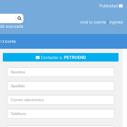
Publicidad
creá tu cuenta
|
ingresá
da avanzada
Contactar a :
PETROEND