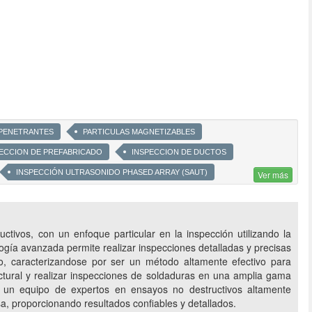
 PENETRANTES
PARTICULAS MAGNETIZABLES
ECCION DE PREFABRICADO
INSPECCION DE DUCTOS
INSPECCIÓN ULTRASONIDO PHASED ARRAY (SAUT)
Ver más
E DEFECTOS GRIETAS IMPERFECCIONES EN EQUIPOS
CON GEORRADAR
ivos, con un enfoque particular en la inspección utilizando la
ogía avanzada permite realizar inspecciones detalladas y precisas
ño, caracterizandose por ser un método altamente efectivo para
uctural y realizar inspecciones de soldaduras en una amplia gama
on un equipo de expertos en ensayos no destructivos altamente
sa, proporcionando resultados confiables y detallados.