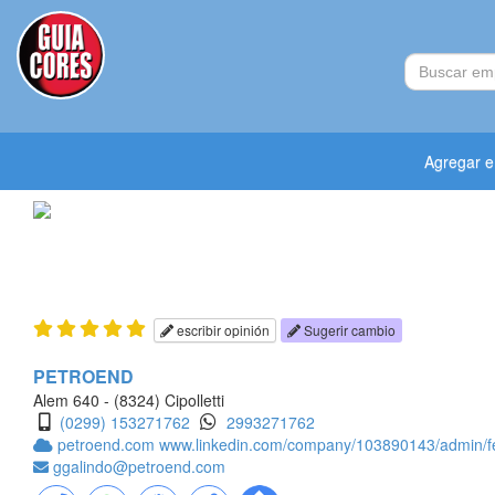
Agregar 
escribir opinión
Sugerir cambio
PETROEND
Alem 640 - (8324) Cipolletti
(0299) 153271762
2993271762
petroend.com
www.linkedin.com/company/103890143/admin/fe
ggalindo@petroend.com