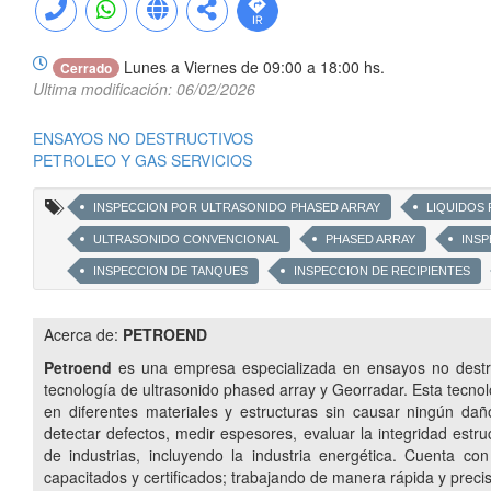
Lunes a Viernes de 09:00 a 18:00 hs.
Cerrado
Ultima modificación: 06/02/2026
ENSAYOS NO DESTRUCTIVOS
PETROLEO Y GAS SERVICIOS
INSPECCION POR ULTRASONIDO PHASED ARRAY
LIQUIDOS
ULTRASONIDO CONVENCIONAL
PHASED ARRAY
INSP
INSPECCION DE TANQUES
INSPECCION DE RECIPIENTES
INSPECCION DE CALIDAD DE COMPONENTES
DETECCION D
Acerca de:
PETROEND
INSPECCION DE SOLDADURAS
SERVICIO DE INSPECCIÓN 
Petroend
es una empresa especializada en ensayos no destruct
tecnología de ultrasonido phased array y Georradar. Esta tecnol
en diferentes materiales y estructuras sin causar ningún da
detectar defectos, medir espesores, evaluar la integridad estr
de industrias, incluyendo la industria energética. Cuenta c
capacitados y certificados; trabajando de manera rápida y preci