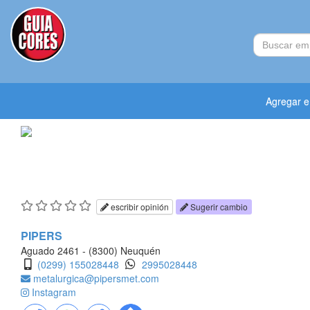
Agregar 
escribir opinión
Sugerir cambio
PIPERS
Aguado 2461 - (8300) Neuquén
(0299) 155028448
2995028448
metalurgica@pipersmet.com
Instagram