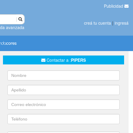
Publicidad
creá tu cuenta
|
ingresá
da avanzada
Contactar a :
PIPERS