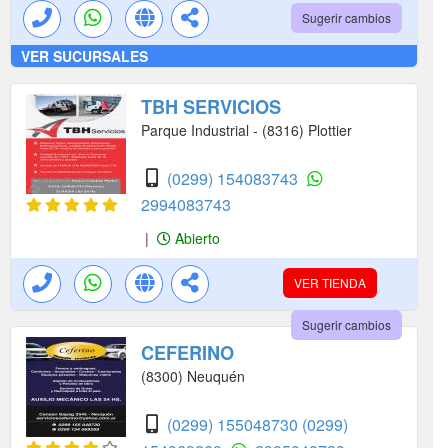
Sugerir cambios
VER SUCURSALES
TBH SERVICIOS
Parque Industrial - (8316) Plottier
(0299) 154083743
2994083743
|
Abierto
VER TIENDA
Sugerir cambios
CEFERINO
(8300) Neuquén
(0299) 155048730
(0299)