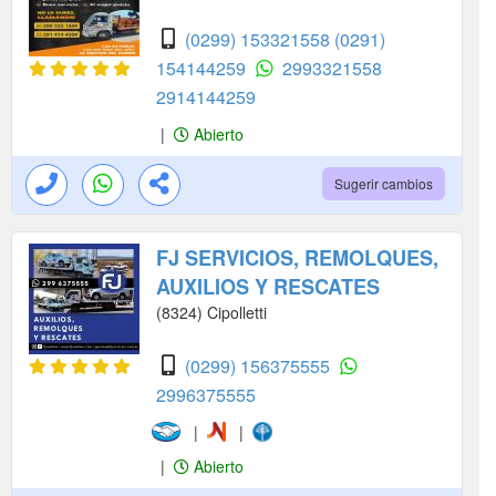
(0299) 153321558
(0291)
154144259
2993321558
2914144259
|
Abierto
Sugerir cambios
FJ SERVICIOS, REMOLQUES,
AUXILIOS Y RESCATES
(8324) Cipolletti
(0299) 156375555
2996375555
|
|
|
Abierto