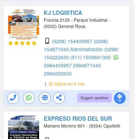
KJ LOGISTICA
Francia 2125 - Parque Industrial -
(8332) General Roca
(0298) 154405957
(0298)
154871043 Administración
(0298)
154222630
(011) 1559891300
2984405957
2984871043
2984222630
|
Cierra en 5 min.
Sugerir cambios
EXPRESO RIOS DEL SUR
Mariano Moreno 801 - (8324) Cipolletti