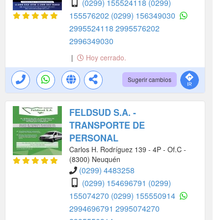
(0299) 155524118
(0299)
155576202
(0299) 156349030
2995524118
2995576202
2996349030
|
Hoy cerrado.
Sugerir cambios
FELDSUD S.A. -
TRANSPORTE DE
PERSONAL
Carlos H. Rodríguez 139 - 4P - Of.C -
(8300) Neuquén
(0299) 4483258
(0299) 154696791
(0299)
155074270
(0299) 155550914
2994696791
2995074270