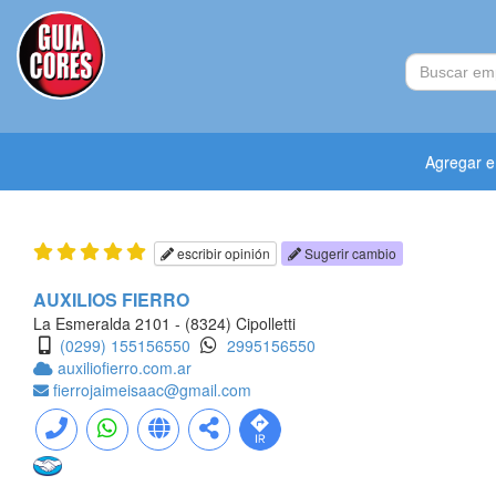
Agregar 
escribir opinión
Sugerir cambio
AUXILIOS FIERRO
La Esmeralda 2101 - (8324) Cipolletti
(0299) 155156550
2995156550
auxiliofierro.com.ar
fierrojaimeisaac@gmail.com