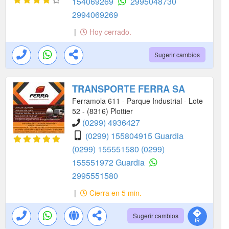
154069269
2995048730
2994069269
|
Hoy cerrado.
Sugerir cambios
TRANSPORTE FERRA SA
Ferramola 611 - Parque Industrial - Lote
52 - (8316) Plottier
(0299) 4936427
(0299) 155804915 Guardia
(0299) 155551580
(0299)
155551972 Guardia
2995551580
|
Cierra en 5 min.
Sugerir cambios