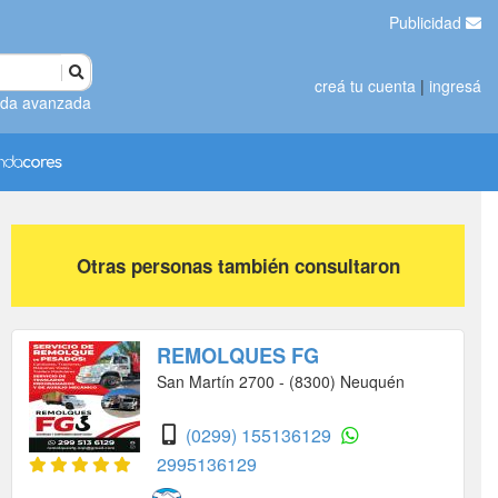
Publicidad
creá tu cuenta
|
ingresá
da avanzada
Otras personas también consultaron
REMOLQUES FG
San Martín 2700 - (8300) Neuquén
(0299) 155136129
2995136129