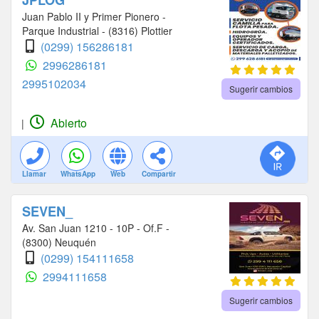
JPLOG
Juan Pablo II y Primer Pionero -
Parque Industrial - (8316) Plottier
(0299) 156286181
2996286181
2995102034
Sugerir cambios
Abierto
|
Llamar
WhatsApp
Web
Compartir
SEVEN_
Av. San Juan 1210 - 10P - Of.F -
(8300) Neuquén
(0299) 154111658
2994111658
Sugerir cambios