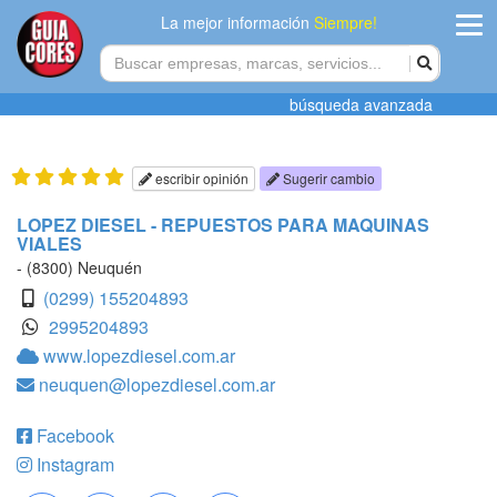
La mejor información
Siempre!
ingres
búsqueda avanzada
Agregar
empres
escribir opinión
Sugerir cambio
Actualiza
LOPEZ DIESEL - REPUESTOS PARA MAQUINAS
VIALES
datos
- (8300) Neuquén
Publicida
(0299) 155204893
2995204893
Radio
www.lopezdiesel.com.ar
neuquen@lopezdiesel.com.ar
Tiendacore
Facebook
Contacteno
Instagram