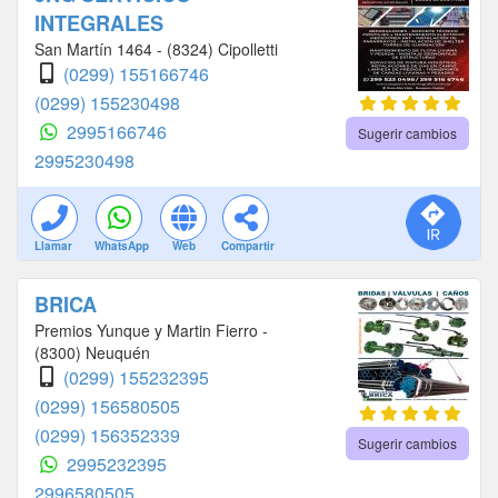
INTEGRALES
San Martín 1464 - (8324) Cipolletti
(0299) 155166746
(0299) 155230498
2995166746
Sugerir cambios
2995230498
Llamar
WhatsApp
Web
Compartir
BRICA
Premios Yunque y Martin Fierro -
(8300) Neuquén
(0299) 155232395
(0299) 156580505
(0299) 156352339
Sugerir cambios
2995232395
2996580505