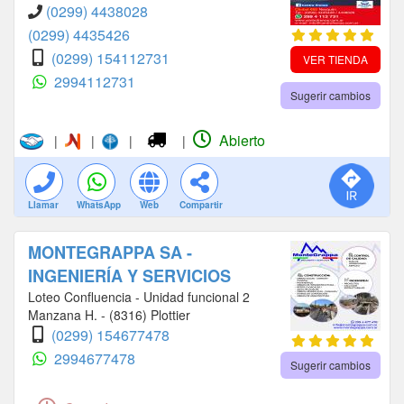
(0299) 4438028
(0299) 4435426
(0299) 154112731
VER TIENDA
2994112731
Sugerir cambios
Abierto
|
|
|
|
Llamar
WhatsApp
Web
Compartir
MONTEGRAPPA SA -
INGENIERÍA Y SERVICIOS
Loteo Confluencia - Unidad funcional 2
Manzana H. - (8316) Plottier
(0299) 154677478
2994677478
Sugerir cambios