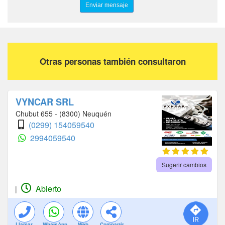
Otras personas también consultaron
VYNCAR SRL
Chubut 655 - (8300) Neuquén
(0299) 154059540
2994059540
Sugerir cambios
Abierto
|
Llamar
WhatsApp
Web
Compartir