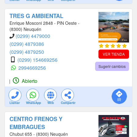
TRES G AMBIENTAL
Enrique Mosconi 2848 - PIN Oeste -
(8300) Neuquén
(0299) 4479000
(0299) 4879386
(0299) 4879250
VER TIENDA
(0299) 154669256
Sugerir cambios
2994669256
Abierto
|
Llamar
WhatsApp
Web
Compartir
CENTRO FRENOS Y
EMBRAGUES
Chubut 655 - (8300) Neuquén