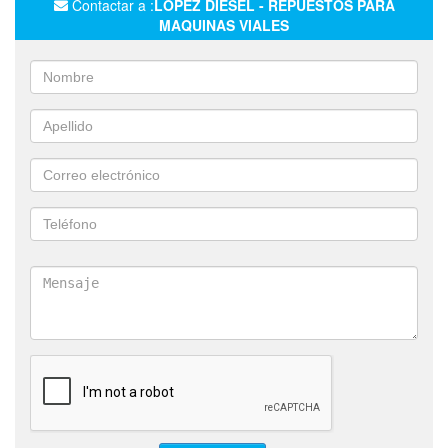
Contactar a :
LOPEZ DIESEL - REPUESTOS PARA
REPUESTOS PARA EXCAVADORAS
MAQUINAS VIALES
REPUESTOS PARA MOTONIVELADORAS
REPUESTOS PARA TOPADORAS
REPUESTOS PARA CARGADORAS
REPUESTOS PARA RETROPALAS
REPUESTOS PARA PALA RETRO
REPUESTOS PARA MINI CARGADORA
REPUESTOS PARA MINI EXCAVADORA
DIESEL
GAS OIL
CUCHILLA
NEUMATICOS VIALES