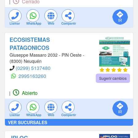
Cerrado
|
Llamar
WhatsApp
Web
Compartir
ECOSISTEMAS
PATAGONICOS
Giuseppe Massaro 2032 - PIN Oeste -
(8300) Neuquén
(0299) 5137480
2995163260
Sugerir cambios
Abierto
|
Llamar
WhatsApp
Web
Compartir
VER SUCURSALES