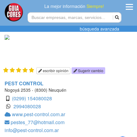
La mejor información
Siempre!
ingres
búsqueda avanzada
Agregar
empres
Actualiza
datos
escribir opinión
Sugerir cambio
Publicida
PEST CONTROL
Nogoyá 2535 - (8300) Neuquén
Radio
(0299) 154080028
2994080028
Tiendacore
www.pest-control.com.ar
pestes_77@hotmail.com
Contacteno
info@pest-control.com.ar