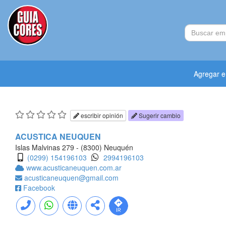
Agregar 
escribir opinión
Sugerir cambio
ACUSTICA NEUQUEN
Islas Malvinas 279 - (8300) Neuquén
(0299) 154196103
2994196103
www.acusticaneuquen.com.ar
acusticaneuquen@gmail.com
Facebook