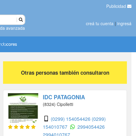
Publicidad
creá tu cuenta
|
ingresá
da avanzada
Otras personas también consultaron
IDC PATAGONIA
(8324) Cipolletti
(0299) 154054426
(0299)
154010767
2994054426
2994010767