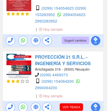
(0299) 154054623
(0299)
153283952
2994054623
2993283952
|
Hoy cerrado.
Sugerir cambios
PROYECCIÓN 21 S.R.L. -
INGENIERÍA Y SERVICIOS
Antofagasta 316 - (8300) Neuquén
(0299) 4469373
(0299) 154064200
2994064200
|
Hoy cerrado.
VER TIENDA