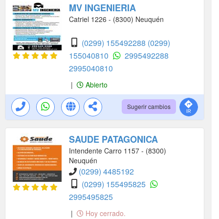
MV INGENIERIA
Catriel 1226 - (8300) Neuquén
(0299) 155492288
(0299)
155040810
2995492288
2995040810
|
Abierto
Sugerir cambios
SAUDE PATAGONICA
Intendente Carro 1157 - (8300)
Neuquén
(0299) 4485192
(0299) 155495825
2995495825
|
Hoy cerrado.