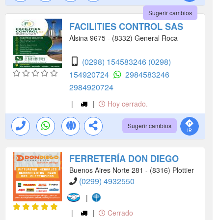
Sugerir cambios
FACILITIES CONTROL SAS
Alsina 9675 - (8332) General Roca
(0298) 154583246
(0298)
154920724
2984583246
2984920724
|
|
Hoy cerrado.
Sugerir cambios
FERRETERÍA DON DIEGO
Buenos Aires Norte 281 - (8316) Plottier
(0299) 4932550
|
|
|
Cerrado