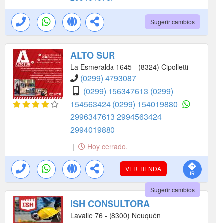
Sugerir cambios
ALTO SUR
La Esmeralda 1645 - (8324) Cipolletti
(0299) 4793087
(0299) 156347613
(0299)
154563424
(0299) 154019880
2996347613
2994563424
2994019880
|
Hoy cerrado.
VER TIENDA
Sugerir cambios
ISH CONSULTORA
Lavalle 76 - (8300) Neuquén