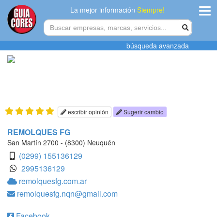
La mejor información
Siempre!
ingres
búsqueda avanzada
Agregar
empres
Actualiza
datos
escribir opinión
Sugerir cambio
Publicida
REMOLQUES FG
San Martín 2700 - (8300) Neuquén
Radio
(0299) 155136129
2995136129
Tiendacore
remolquesfg.com.ar
remolquesfg.nqn@gmail.com
Contacteno
Facebook