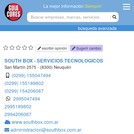
La mejor información
Siempre!
ingres
búsqueda avanzada
Agregar
empres
escribir opinión
Sugerir cambio
Actualiza
SOUTH BOX - SERVICIOS TECNOLOGICOS
datos
San Martín 2575 - (8300) Neuquén
(0299) 155047494
Publicida
(0299) 155189802
(0299) 154206087
Radio
2995047494
2995189802
Tiendacore
2994206087
Contacteno
www.southbox.com.ar
administracion@southbox.com.ar