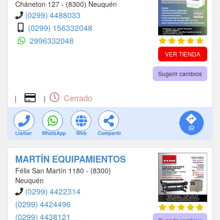
Cháneton 127 - (8300) Neuquén
(0299) 4488033
(0299) 156332048
2996332048
VER TIENDA
Sugerir cambios
Cerrado
|
|
Llamar
WhatsApp
Web
Compartir
MARTÍN EQUIPAMIENTOS
Félix San Martín 1180 - (8300)
Neuquén
(0299) 4422314
(0299) 4424496
(0299) 4438121