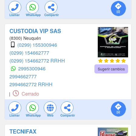
Llamar
WhatsApp
Compartir
CUSTODIA VIP SAS
(8300) Neuquén
(0299) 155300946
(0299) 154662777
(0299) 154662772 RRHH
2995300946
Sugerir cambios
2994662777
2994662772 RRHH
Cerrado
|
Llamar
WhatsApp
Web
Compartir
TECNIFAX