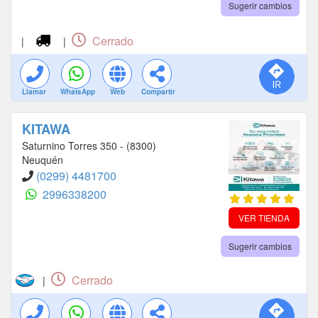
Sugerir cambios
Cerrado
|
|
Llamar
WhatsApp
Web
Compartir
KITAWA
Saturnino Torres 350 - (8300)
Neuquén
(0299) 4481700
2996338200
VER TIENDA
Sugerir cambios
Cerrado
|