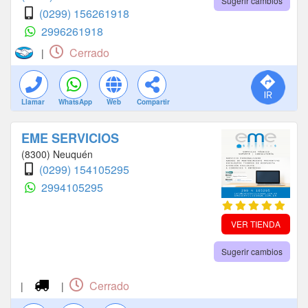
Sugerir cambios
(0299) 156261918
2996261918
Cerrado
|
Llamar
WhatsApp
Web
Compartir
EME SERVICIOS
(8300) Neuquén
(0299) 154105295
2994105295
VER TIENDA
Sugerir cambios
Cerrado
|
|