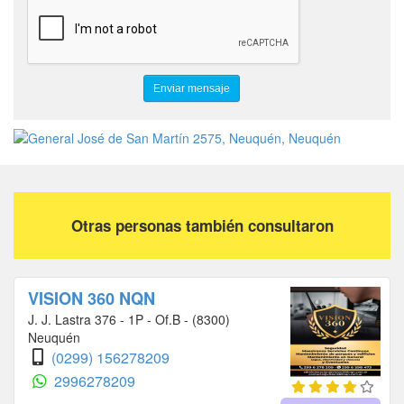
Otras personas también consultaron
VISION 360 NQN
J. J. Lastra 376 - 1P - Of.B - (8300)
Neuquén
(0299) 156278209
2996278209