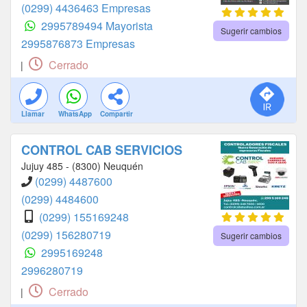
(0299) 4436463 Empresas
2995789494 Mayorista
Sugerir cambios
2995876873 Empresas
Cerrado
|
Llamar
WhatsApp
Compartir
CONTROL CAB SERVICIOS
Jujuy 485 - (8300) Neuquén
(0299) 4487600
(0299) 4484600
(0299) 155169248
(0299) 156280719
Sugerir cambios
2995169248
2996280719
Cerrado
|