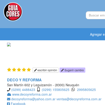
Agregar 
escribir opinión
Sugerir cambio
DECO Y REFORMA
San Martín 602 y Leguizamón - (8300) Neuquén
(0299) 4488423
(0299) 155805625
2995805625
www.decoyreforma.com.ar
decoyreforma@yahoo.com.ar
ventas@decoyreforma.com.ar
Facebook