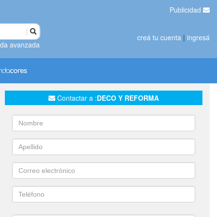
Publicidad
creá tu cuenta
|
ingresá
da avanzada
Contactar a :
DECO Y REFORMA