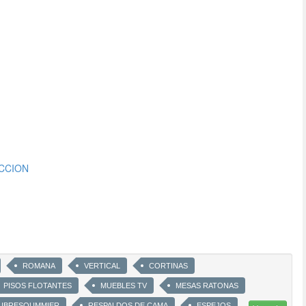
ECCION
ROMANA
VERTICAL
CORTINAS
PISOS FLOTANTES
MUEBLES TV
MESAS RATONAS
UBRESOUMMIER
RESPALDOS DE CAMA
ESPEJOS