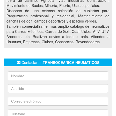
fuera de camino: Agrícola, Vial, Industrial, Construcción,
Movimiento de Suelos, Minería, Puerto, Usos especiales.
REPARACION DE NEUMATICOS
CARROS ELECTRICOS
Disponen de una extensa selección de cubiertas para
NEUMATICOS PARA PALA CARGADORAS
Parquización profesional y residencial, Mantenimiento de
canchas de golf, campos deportivos y espacios verdes.
NEUMATICOS PARA MOTONIVELADORAS
También comercializan el más amplio catálogo de neumáticos
NEUMATICOS PARA MINITRACTORES
para Carros Eléctricos, Carros de Golf, Cuatriciclos, ATV, UTV,
Areneros, etc. Realizan envíos a todo el país. Atiendne a
NEUMATICOS PARA TRACTORES
Usuarios, Empresas, Clubes, Consorcios, Revendedores
NEUMATICOS PARA CARROS
NEUMATICOS PARA RETROPALAS
NEUMATICOS PARA AUTOELEVADORES
Contactar a :
TRANSOCEANICA NEUMATICOS
NEUMATICOS PARA TRACTOELEVADORES
CUATRIS
NEUMATICOS EN NEUQUEN