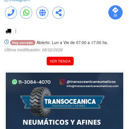
Llamar
WhatsApp
Web
Compartir
|
Abierto: Lun a Vie de 07:00 a 17:00 hs.
Hoy cerrado.
Ultima modificación: 08/02/2026
VER TIENDA