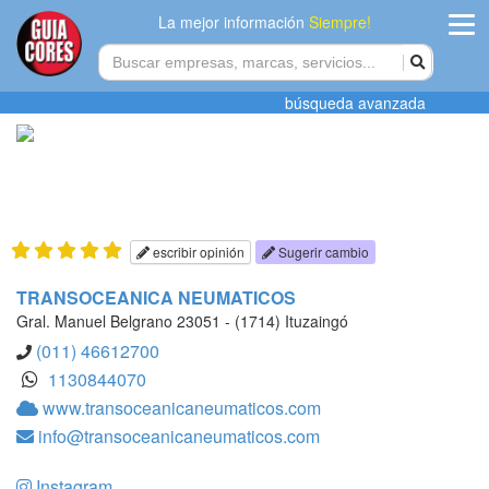
La mejor información
Siempre!
ingres
búsqueda avanzada
Agregar
empres
Actualiza
datos
escribir opinión
Sugerir cambio
Publicida
TRANSOCEANICA NEUMATICOS
Gral. Manuel Belgrano 23051 - (1714) Ituzaingó
Radio
(011) 46612700
1130844070
Tiendacore
www.transoceanicaneumaticos.com
info@transoceanicaneumaticos.com
Contacteno
Instagram