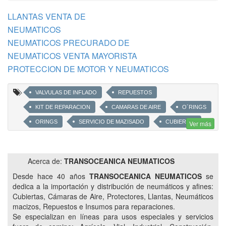
LLANTAS VENTA DE
NEUMATICOS
NEUMATICOS PRECURADO DE
NEUMATICOS VENTA MAYORISTA
PROTECCION DE MOTOR Y NEUMATICOS
VALVULAS DE INFLADO
REPUESTOS
KIT DE REPARACION
CAMARAS DE AIRE
O´RINGS
ORINGS
SERVICIO DE MAZISADO
CUBIERTAS
Ver más
NEUMATICOS PARA GOLF
NEUMATICOS PARA JARDINERIA
Acerca de:
TRANSOCEANICA NEUMATICOS
NEUMATICOS PARA CUATRICICLOS
Desde hace 40 años
TRANSOCEANICA NEUMATICOS
se
NEUMATICOS PARA UTV
NEUMATICOS AGRICOLAS
dedica a la importación y distribución de neumáticos y afines:
Cubiertas, Cámaras de Aire, Protectores, Llantas, Neumáticos
NEUMATICOS PARA PARQUIZACION
NEUMATICOS VIALES
macizos, Repuestos e Insumos para reparaciones.
NEUMATICOS PARA GRUAS
Se especializan en líneas para usos especiales y servicios
NEUMATICOS PARA MINICARGADORAS
RUEDAS MACIZAS