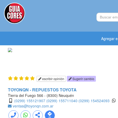
Agregar 
escribir opinión
Sugerir cambio
TOYONQN - REPUESTOS TOYOTA
Tierra del Fuego 566 - (8300) Neuquén
(0299) 155121907
(0299) 155711040
(0299) 154524093
ventas@toyonqn.com.ar