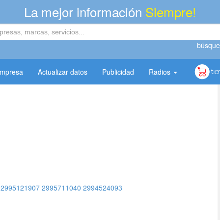
La mejor información
Siempre!
búsque
empresa
Actualizar datos
Publicidad
Radios
2995121907
2995711040
2994524093