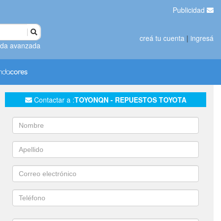
Publicidad
creá tu cuenta
|
ingresá
da avanzada
Contactar a :
TOYONQN - REPUESTOS TOYOTA