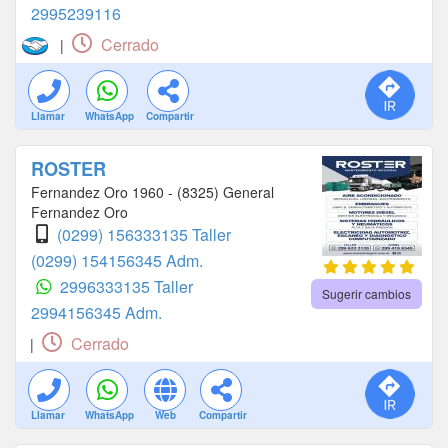
2995239116
Cerrado
|
Llamar
WhatsApp
Compartir
ROSTER
Fernandez Oro 1960 - (8325) General
Fernandez Oro
(0299) 156333135 Taller
(0299) 154156345 Adm.
2996333135 Taller
Sugerir cambios
2994156345 Adm.
Cerrado
|
Llamar
WhatsApp
Web
Compartir