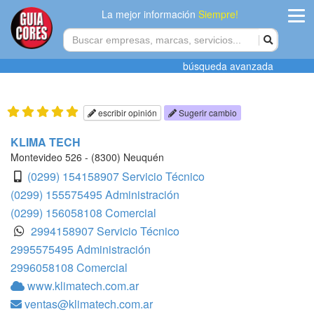
La mejor información
Siempre!
ingres
búsqueda avanzada
Agregar
empres
escribir opinión
Sugerir cambio
Actualiza
KLIMA TECH
datos
Montevideo 526 - (8300) Neuquén
(0299) 154158907 Servicio Técnico
Publicida
(0299) 155575495 Administración
(0299) 156058108 Comercial
Radio
2994158907 Servicio Técnico
2995575495 Administración
Tiendacore
2996058108 Comercial
Contacteno
www.klimatech.com.ar
ventas@klimatech.com.ar