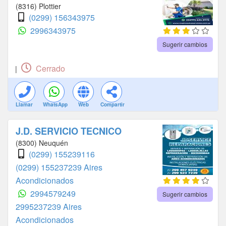
(8316) Plottier
(0299) 156343975
2996343975
Sugerir cambios
Cerrado
|
Llamar
WhatsApp
Web
Compartir
J.D. SERVICIO TECNICO
(8300) Neuquén
(0299) 155239116
(0299) 155237239 Aires
Acondicionados
2994579249
Sugerir cambios
2995237239 Aires
Acondicionados