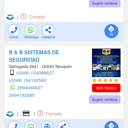
Sugerir cambios
Cerrado
|
Llamar
WhatsApp
Compartir
B & B SISTEMAS DE
SEGURIDAD
Sañogasta 2641 - (8300) Neuquén
(0299) 154089627
(0299) 154192580
2994089627
VER TIENDA
2994192580
Sugerir cambios
Cerrado
|
|