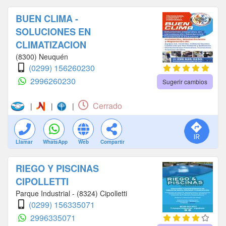
BUEN CLIMA -
SOLUCIONES EN
CLIMATIZACION
(8300) Neuquén
(0299) 156260230
2996260230
Sugerir cambios
Cerrado
|
|
|
Llamar
WhatsApp
Web
Compartir
RIEGO Y PISCINAS
CIPOLLETTI
Parque Industrial - (8324) Cipolletti
(0299) 156335071
2996335071