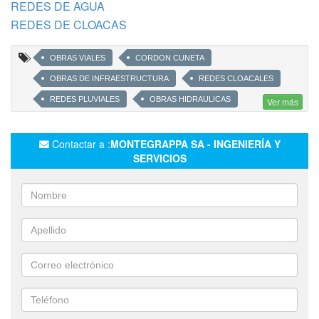
REDES DE AGUA
REDES DE CLOACAS
OBRAS VIALES
CORDON CUNETA
OBRAS DE INFRAESTRUCTURA
REDES CLOACALES
REDES PLUVIALES
OBRAS HIDRAULICAS
Ver más
CONSTRUCCION DE CANALES
MUROS DE CONTENCIÓN
CALCULOS ESTRUCTURALES
CONTROL DE CALIDAD
Contactar a :
MONTEGRAPPA SA - INGENIERÍA Y
SERVICIOS
INSPECCIÓN DE OBRAS
PAVIMENTOS RÍGIDOS
ALCANTARILLAS
BACHEO FLEXIBLE
LABORATORIO DE SUELOS
LABORATORIO DE HORMIGONES
DENSIDADES DE SUELOS
ENSAYOS PROCTOR
VALOR SOPORTE
GRANULOMETRÍA
ENSAYOS SPT EN OBRAS Y LOCACIONES
REALIZACIÓN Y ROTURA DE PROBETAS DE HORMIGÓN