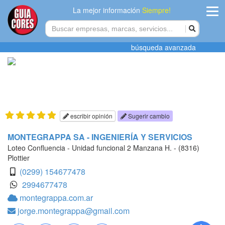
La mejor información
Siempre!
ingres
búsqueda avanzada
Agregar
empres
Actualiza
datos
escribir opinión
Sugerir cambio
Publicida
MONTEGRAPPA SA - INGENIERÍA Y SERVICIOS
Loteo Confluencia - Unidad funcional 2 Manzana H. - (8316)
Radio
Plottier
(0299) 154677478
Tiendacore
2994677478
montegrappa.com.ar
Contacteno
jorge.montegrappa@gmail.com