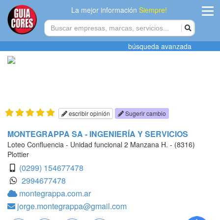
La mejor información
Siempre!
ingres
búsqueda avanzada
Agregar
empres
Actualiza
datos
escribir opinión
Sugerir cambio
Publicida
MONTEGRAPPA SA - INGENIERÍA Y SERVICIOS
Loteo Confluencia - Unidad funcional 2 Manzana H. - (8316)
Radio
Plottier
(0299) 154677478
Tiendacore
2994677478
montegrappa.com.ar
Contacteno
jorge.montegrappa@gmail.com