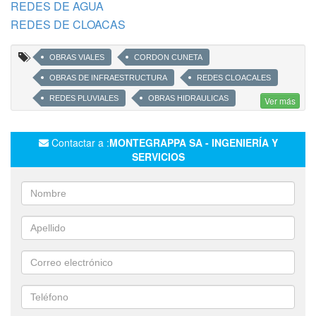
REDES DE AGUA
REDES DE CLOACAS
OBRAS VIALES
CORDON CUNETA
OBRAS DE INFRAESTRUCTURA
REDES CLOACALES
REDES PLUVIALES
OBRAS HIDRAULICAS
Ver más
CONSTRUCCION DE CANALES
MUROS DE CONTENCIÓN
CALCULOS ESTRUCTURALES
CONTROL DE CALIDAD
Contactar a :
MONTEGRAPPA SA - INGENIERÍA Y
SERVICIOS
INSPECCIÓN DE OBRAS
PAVIMENTOS RÍGIDOS
ALCANTARILLAS
BACHEO FLEXIBLE
LABORATORIO DE SUELOS
LABORATORIO DE HORMIGONES
DENSIDADES DE SUELOS
ENSAYOS PROCTOR
VALOR SOPORTE
GRANULOMETRÍA
ENSAYOS SPT EN OBRAS Y LOCACIONES
REALIZACIÓN Y ROTURA DE PROBETAS DE HORMIGÓN