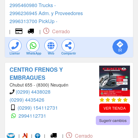
2995460980 Trucks -
2996236945 Adm. y Proveedores
2996313700 PickUp -
Cerrado
|
|
Llamar
WhatsApp
Web
Compartir
CENTRO FRENOS Y
EMBRAGUES
Chubut 655 - (8300) Neuquén
(0299) 4438028
(0299) 4435426
(0299) 154112731
VER TIENDA
2994112731
Sugerir cambios
Cerrado
|
|
|
|