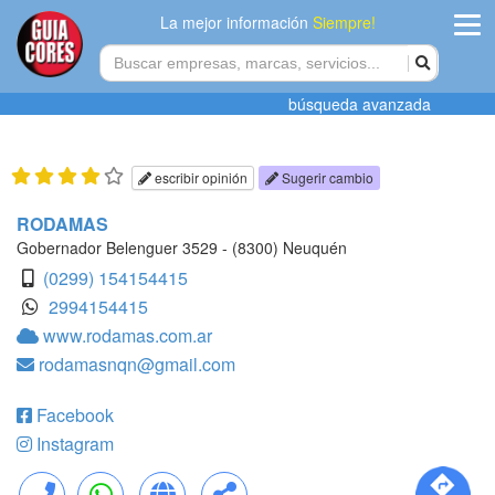
La mejor información
Siempre!
ingres
búsqueda avanzada
Agregar
empres
escribir opinión
Sugerir cambio
Actualiza
RODAMAS
datos
Gobernador Belenguer 3529 - (8300) Neuquén
(0299) 154154415
Publicida
2994154415
www.rodamas.com.ar
Radio
rodamasnqn@gmail.com
Tiendacore
Facebook
Contacteno
Instagram