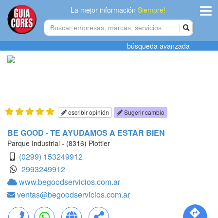
La mejor información
Siempre!
ingres
búsqueda avanzada
Agregar
empres
Actualiza
datos
escribir opinión
Sugerir cambio
Publicida
BE GOOD - TE AYUDAMOS A ESTAR BIEN
Parque Industrial - (8316) Plottier
Radio
(0299) 153249912
2993249912
Tiendacore
www.begoodservicios.com.ar
ventas@begoodservicios.com.ar
Contacteno