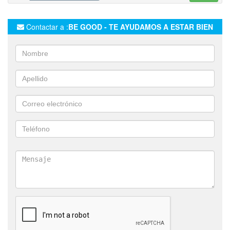
SOLDADURAS DE ESTRUCTURAS EN CHASIS
SOLDADURAS DE ESTRUCTURAS EN SEMIRREMOLQUES
Contactar a :
BE GOOD - TE AYUDAMOS A ESTAR BIEN
DESARROLLO DE PROYECTOS INDUSTRIALES