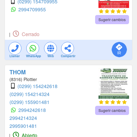
(0299) 154709955
2994709955
Sugerir cambios
Cerrado
|
Llamar
WhatsApp
Web
Compartir
THOM
(8316) Plottier
(0299) 154242618
(0299) 154214324
(0299) 155901481
2994242618
Sugerir cambios
2994214324
2995901481
Abierto
|