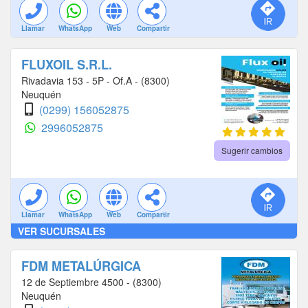
Llamar
WhatsApp
Web
Compartir
FLUXOIL S.R.L.
Rivadavia 153 - 5P - Of.A - (8300)
Neuquén
(0299) 156052875
2996052875
Sugerir cambios
Llamar
WhatsApp
Web
Compartir
VER SUCURSALES
FDM METALÚRGICA
12 de Septiembre 4500 - (8300)
Neuquén