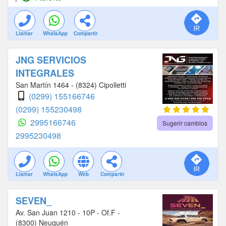
Llamar
WhatsApp
Compartir
JNG SERVICIOS
INTEGRALES
San Martín 1464 - (8324) Cipolletti
(0299) 155166746
(0299) 155230498
2995166746
Sugerir cambios
2995230498
Llamar
WhatsApp
Web
Compartir
SEVEN_
Av. San Juan 1210 - 10P - Of.F -
(8300) Neuquén