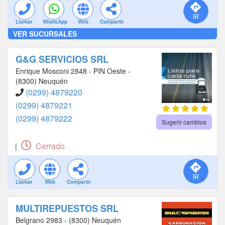
Llamar
WhatsApp
Web
Compartir
VER SUCURSALES
G&G SERVICIOS SRL
Enrique Mosconi 2848 - PIN Oeste -
(8300) Neuquén
(0299) 4879220
(0299) 4879221
(0299) 4879222
Sugerir cambios
Cerrado
|
Llamar
Web
Compartir
MULTIREPUESTOS SRL
Belgrano 2983 - (8300) Neuquén