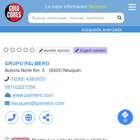
La mejor información
Siempre!
ingres
búsqueda avanzada
Agregar
empres
escribir opinión
Sugerir cambio
Actualiza
GRUPO PALMERO
datos
Autovía Norte Km. 5 - (8300) Neuquén
(0299) 4360533
Publicida
08102227256
www.palmero.com
Radio
neuquen@palmero.com
Tiendacore
Contacteno
Llamar
Web
Compartir