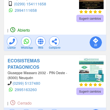
(0299) 154111658
2994111658
Sugerir cambios
Abierto
|
Llamar
WhatsApp
Web
Compartir
ECOSISTEMAS
PATAGONICOS
Giuseppe Massaro 2032 - PIN Oeste -
(8300) Neuquén
(0299) 5137480
2995163260
Sugerir cambios
Cerrado
|