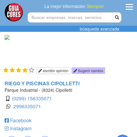
La mejor información
Siempre!
ingres
búsqueda avanzada
Agregar
empres
Actualiza
datos
escribir opinión
Sugerir cambio
Publicida
RIEGO Y PISCINAS CIPOLLETTI
Parque Industrial - (8324) Cipolletti
Radio
(0299) 156335071
2996335071
Tiendacore
Facebook
Contacteno
Instagram