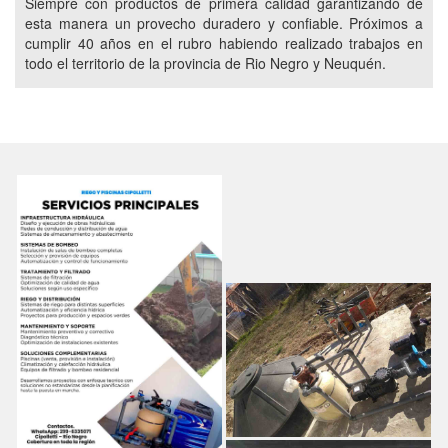
Siempre con productos de primera calidad garantizando de
CAMBIO DE ARENA DE FILTRO DE PISCINAS
esta manera un provecho duradero y confiable. Próximos a
CALDERAS CALDAIA
PISCINAS AQCUAM
cumplir 40 años en el rubro habiendo realizado trabajos en
todo el territorio de la provincia de Rio Negro y Neuquén.
CUBREPILETAS ENROLLABLES
CUBRE PILETAS ENRROLLABLES
CUBRE PISCINAS ENRROLLABLES
COBERTOR DE PISCINAS
COBERTOR PARA PISCINAS
COBERTOR DE PILETAS
COBERTOR PARA PILETAS
INFRAESTRUCTURA HIDRÁULICA
DISEÑO DE OBRAS HIDRÁULICAS
EJECUCIÓN DE OBRAS HIDRÁULICAS
REDES DE CONDUCCIÓN DE AGUA
REDES DE DISTRIBUCIÓN DE AGUA
SISTEMAS DE ALMACENAMIENTO Y ABASTECIMIENTO
SISTEMAS DE BOMBEO
INSTALACIÓN DE SALAS DE BOMBEO
TRATAMIENTO Y FILTRADO DE AGUA