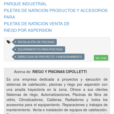
PARQUE INDUSTRIAL
PILETAS DE NATACION PRODUCTOS Y ACCESORIOS
PARA
PILETAS DE NATACION VENTA DE
RIEGO POR ASPERSION
INSTALACIÓN DE PISCINAS
EQUIPAMIENTOS PARA PISICINAS
DIRECCION DE PROYECTO Y ASESORAMIENTO
Ver más
CLIMATIZACION DE PISCINAS
CLIMATIZACION DE PILETAS
Acerca de:
RIEGO Y PISCINAS CIPOLLETTI
SISTEMATIZACION DE RIEGO
Es una empresa dedicada a proyectos y ejecución de
REPARACION DE SISTEMAS DE RIEGO
sistemas de calefacción, piscinas y riego por aspersión con
SISTEMAS DE CALEFACCIÓN
una amplia trayectoria en la zona. Ofrece a sus clientes
Sistemas de riego, Automatizaciones, Piscinas de fibra de
COMPONENTES PARA SISTEMAS DE CALEFACCIÓN
vidrio, Climatizadores, Calderas, Radiadores y todos los
RADIADORES PARA CALEFACCION
accesorios para el equipamiento. Reparaciones y trabajos de
MANTENIMIENTO DE FILTROS DE PILETA
mantenimiento. Venta e instalación de equipos de calefacción.