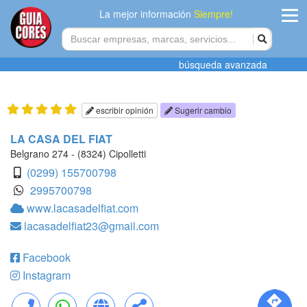
La mejor información
Siempre!
ingres
búsqueda avanzada
Agregar
empres
escribir opinión
Sugerir cambio
Actualiza
LA CASA DEL FIAT
datos
Belgrano 274 - (8324) Cipolletti
(0299) 155700798
Publicida
2995700798
www.lacasadelfiat.com
Radio
lacasadelfiat23@gmail.com
Tiendacore
Facebook
Contacteno
Instagram