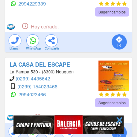
2994229339
Sugerir cambios
Hoy cerrado.
|
Llamar
WhatsApp
Compartir
LA CASA DEL ESCAPE
La Pampa 530 - (8300) Neuquén
(0299) 4435642
(0299) 154023466
2994023466
Sugerir cambios
Cerrado
|
|