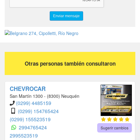
Otras personas también consultaron
CHEVROCAR
San Martín 1300 - (8300) Neuquén
(0299) 4485159
(0299) 154765424
(0299) 155523519
2994765424
Sugerir cambios
2995523519