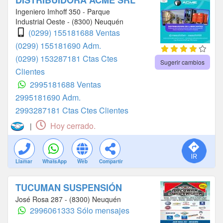
DISTRIBUIDORA ACME SRL
Ingeniero Imhoff 350 - Parque
Industrial Oeste - (8300) Neuquén
(0299) 155181688 Ventas
(0299) 155181690 Adm.
(0299) 153287181 Ctas Ctes
Sugerir cambios
Clientes
2995181688 Ventas
2995181690 Adm.
2993287181 Ctas Ctes Clientes
Hoy cerrado.
|
Llamar
WhatsApp
Web
Compartir
TUCUMAN SUSPENSIÓN
José Rosa 287 - (8300) Neuquén
2996061333 Sólo mensajes