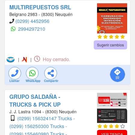
MULTIREPUESTOS SRL
Belgrano 2983 - (8300) Neuquén
(0299) 4452956
2994297210
Sugerir cambios
Hoy cerrado.
|
|
Llamar
WhatsApp
Compartir
GRUPO SALDAÑA -
TRUCKS & PICK UP
J. J. Lastra 1094 - (8300) Neuquén
(0299) 156324147 Trucks -
(0299) 156250300 Trucks -
(0299) 155460980 Trucks -
VER TIENDA