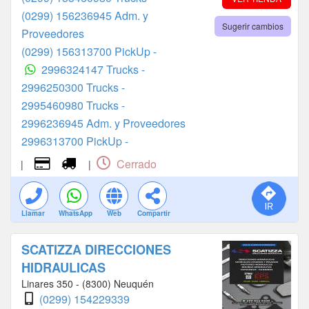
(0299) 156236945 Adm. y
Sugerir cambios
Proveedores
(0299) 156313700 PickUp -
2996324147 Trucks -
2996250300 Trucks -
2995460980 Trucks -
2996236945 Adm. y Proveedores
2996313700 PickUp -
Cerrado
|
|
Llamar
WhatsApp
Web
Compartir
SCATIZZA DIRECCIONES
HIDRAULICAS
Linares 350 - (8300) Neuquén
(0299) 154229339