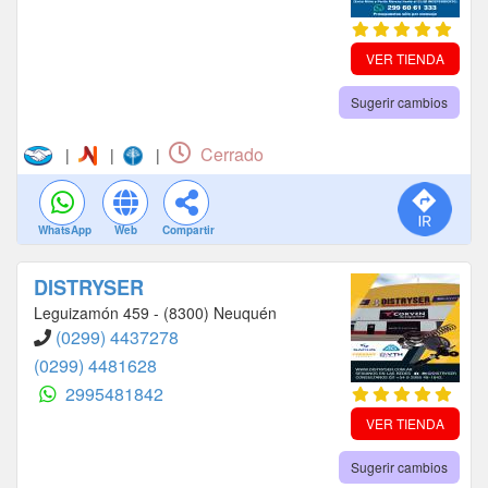
VER TIENDA
Sugerir cambios
Cerrado
|
|
|
WhatsApp
Web
Compartir
DISTRYSER
Leguizamón 459 - (8300) Neuquén
(0299) 4437278
(0299) 4481628
2995481842
VER TIENDA
Sugerir cambios