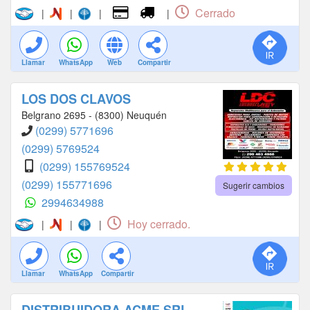
Cerrado
|
|
|
|
Llamar
WhatsApp
Web
Compartir
LOS DOS CLAVOS
Belgrano 2695 - (8300) Neuquén
(0299) 5771696
(0299) 5769524
(0299) 155769524
(0299) 155771696
Sugerir cambios
2994634988
Hoy cerrado.
|
|
|
Llamar
WhatsApp
Compartir