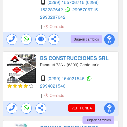
(0299) 155706715
(0299)
153287642
2995706715
2993287642
|
Cerrado
Sugerir cambios
BS CONSTRUCCIONES SRL
Panamá 786 - (8309) Centenario
(0299) 154021546
2994021546
|
Cerrado
VER TIENDA
Sugerir cambios