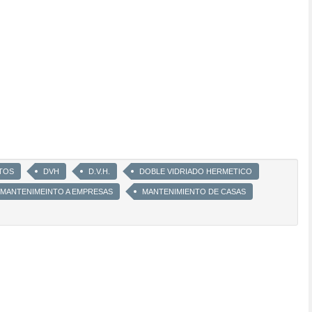
TOS
DVH
D.V.H.
DOBLE VIDRIADO HERMETICO
 MANTENIMEINTO A EMPRESAS
MANTENIMIENTO DE CASAS