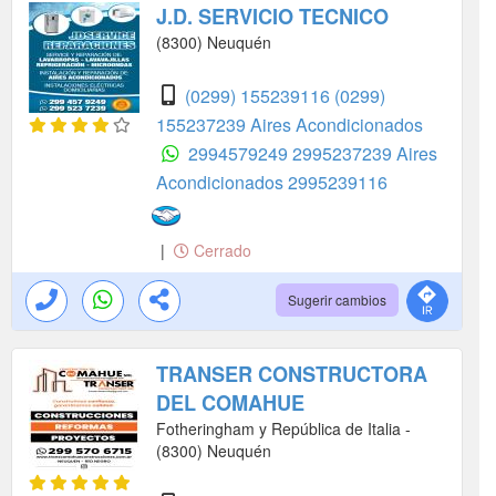
J.D. SERVICIO TECNICO
(8300) Neuquén
(0299) 155239116
(0299)
155237239 Aires Acondicionados
2994579249
2995237239 Aires
Acondicionados
2995239116
|
Cerrado
Sugerir cambios
TRANSER CONSTRUCTORA
DEL COMAHUE
Fotheringham y República de Italia -
(8300) Neuquén