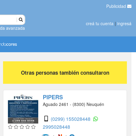
Publicidad
creá tu cuenta
|
ingresá
da avanzada
Otras personas también consultaron
PIPERS
Aguado 2461 - (8300) Neuquén
(0299) 155028448
2995028448