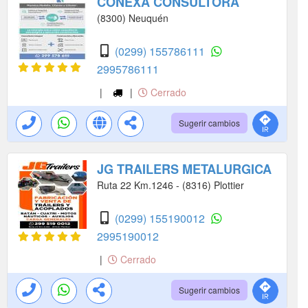
CONEXA CONSULTORA
(8300) Neuquén
(0299) 155786111
2995786111
|
|
Cerrado
Sugerir cambios
JG TRAILERS METALURGICA
Ruta 22 Km.1246 - (8316) Plottier
(0299) 155190012
2995190012
|
Cerrado
Sugerir cambios