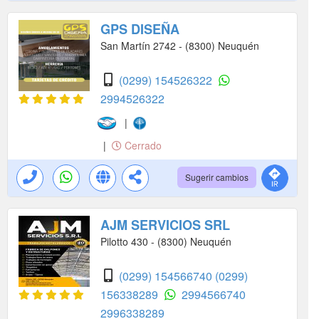
GPS DISEÑA
San Martín 2742 - (8300) Neuquén
(0299) 154526322
2994526322
|
|
Cerrado
Sugerir cambios
AJM SERVICIOS SRL
Pilotto 430 - (8300) Neuquén
(0299) 154566740
(0299)
156338289
2994566740
2996338289