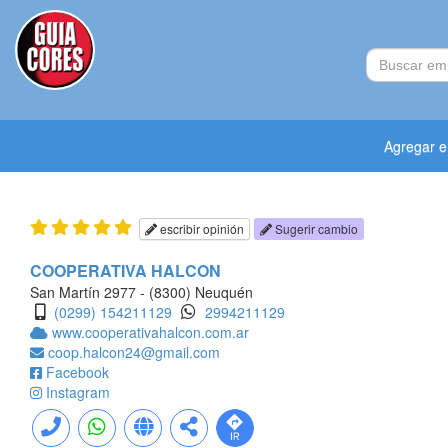
Agregar 
escribir opinión
Sugerir cambio
COOPERATIVA HALCON
San Martín 2977 - (8300) Neuquén
(0299) 154211129
2994211129
www.cooperativahalcon.com.ar
coop.halcon24@gmail.com
Facebook
Instagram