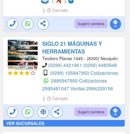
|
|
|
Cerrado
Sugerir cambios
SIGLO 21 MÁQUINAS Y
HERRAMIENTAS
Teodoro Planas 1445 - (8300) Neuquén
(0299) 4421961
(0299) 4483948
(0299) 155947950 Cotizaciones
2995947950 Cotizaciones
2995481047 Ventas
2994229156
|
Cerrado
Sugerir cambios
VER SUCURSALES