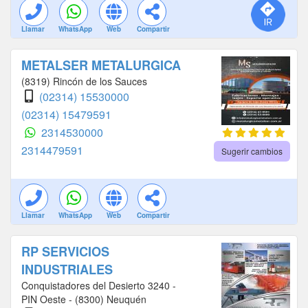
Llamar
WhatsApp
Web
Compartir
METALSER METALURGICA
(8319) Rincón de los Sauces
(02314) 15530000
(02314) 15479591
2314530000
2314479591
Sugerir cambios
Llamar
WhatsApp
Web
Compartir
RP SERVICIOS
INDUSTRIALES
Conquistadores del Desierto 3240 -
PIN Oeste - (8300) Neuquén