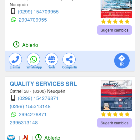
Neuquén
(0299) 154709955
2994709955
Sugerir cambios
Abierto
|
Llamar
WhatsApp
Web
Compartir
QUALITY SERVICES SRL
Catriel 58 - (8300) Neuquén
(0299) 154276871
(0299) 155313148
2994276871
2995313148
Sugerir cambios
Abierto
|
|