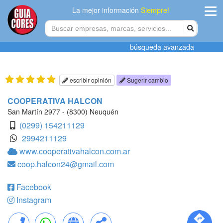
La mejor información
Siempre!
ingres
búsqueda avanzada
Agregar
empres
escribir opinión
Sugerir cambio
Actualiza
COOPERATIVA HALCON
datos
San Martín 2977 - (8300) Neuquén
(0299) 154211129
Publicida
2994211129
www.cooperativahalcon.com.ar
Radio
coop.halcon24@gmail.com
Tiendacore
Facebook
Contacteno
Instagram