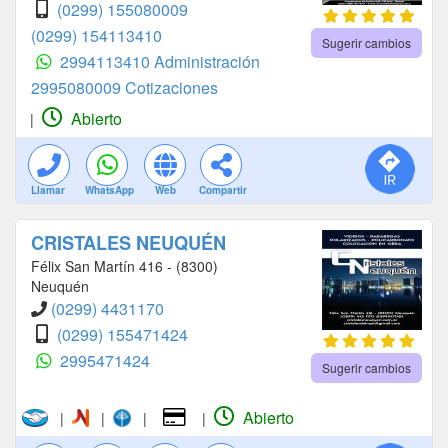
(0299) 155080009
(0299) 154113410
Sugerir cambios
2994113410 Administración
2995080009 Cotizaciones
Abierto
|
Llamar
WhatsApp
Web
Compartir
CRISTALES NEUQUÉN
Félix San Martín 416 - (8300)
Neuquén
(0299) 4431170
(0299) 155471424
2995471424
Sugerir cambios
Abierto
|
|
|
|