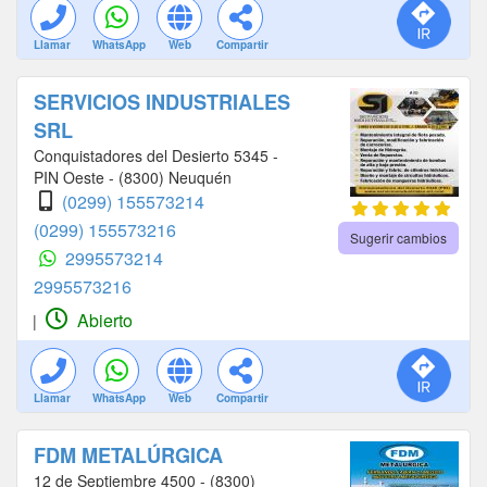
Llamar
WhatsApp
Web
Compartir
SERVICIOS INDUSTRIALES
SRL
Conquistadores del Desierto 5345 -
PIN Oeste - (8300) Neuquén
(0299) 155573214
(0299) 155573216
Sugerir cambios
2995573214
2995573216
Abierto
|
Llamar
WhatsApp
Web
Compartir
FDM METALÚRGICA
12 de Septiembre 4500 - (8300)