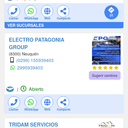
Llamar
WhatsApp
Web
Compartir
VER SUCURSALES
ELECTRO PATAGONIA
GROUP
(8300) Neuquén
(0299) 155939403
2995939403
Sugerir cambios
Abierto
|
Llamar
WhatsApp
Web
Compartir
TRIDAM SERVICIOS