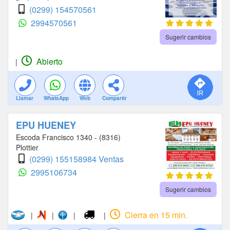
(0299) 154570561
2994570561
Sugerir cambios
Abierto
|
Llamar
WhatsApp
Web
Compartir
EPU HUENEY
Escoda Francisco 1340 - (8316)
Plottier
(0299) 155158984 Ventas
2995106734
Sugerir cambios
Cierra en 15 min.
|
|
|
|