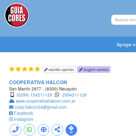
Agregar 
escribir opinión
Sugerir cambio
COOPERATIVA HALCON
San Martín 2977 - (8300) Neuquén
(0299) 154211129
2994211129
www.cooperativahalcon.com.ar
coop.halcon24@gmail.com
Facebook
Instagram