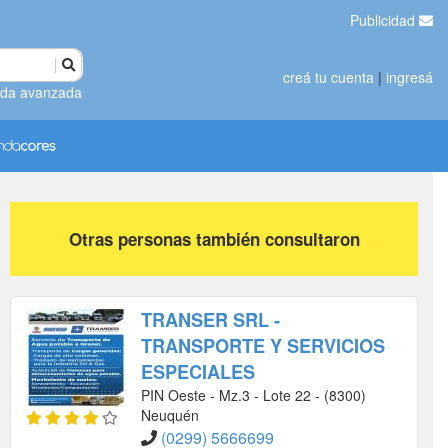
Publicidad
creá tu cuenta
|
ingresá
da avanzada
Otras personas también consultaron
TRANSER SRL -
TRANSPORTE Y SERVICIOS
ESPECIALES
PIN Oeste - Mz.3 - Lote 22 - (8300)
Neuquén
(0299) 5666699