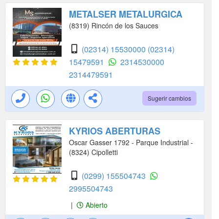
METALSER METALURGICA
(8319) Rincón de los Sauces
(02314) 15530000
(02314)
15479591
2314530000
2314479591
Sugerir cambios
KYRIOS ABERTURAS
Oscar Gasser 1792 - Parque Industrial -
(8324) Cipolletti
(0299) 155504743
2995504743
|
Abierto