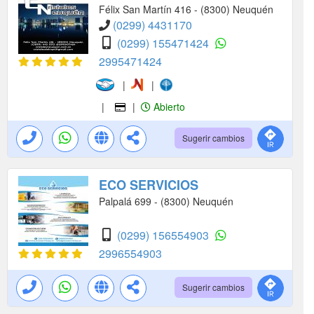
Félix San Martín 416 - (8300) Neuquén
(0299) 4431170
(0299) 155471424
2995471424
|
|
|
|
Abierto
Sugerir cambios
ECO SERVICIOS
Palpalá 699 - (8300) Neuquén
(0299) 156554903
2996554903
Sugerir cambios