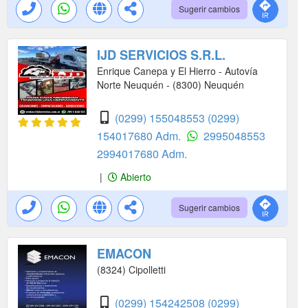
Sugerir cambios
IJD SERVICIOS S.R.L.
Enrique Canepa y El Hierro - Autovía
Norte Neuquén - (8300) Neuquén
(0299) 155048553
(0299)
154017680 Adm.
2995048553
2994017680 Adm.
|
Abierto
Sugerir cambios
EMACON
(8324) Cipolletti
(0299) 154242508
(0299)