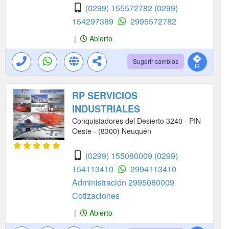
(0299) 155572782
(0299)
154297389
2995572782
|
Abierto
Sugerir cambios
RP SERVICIOS
INDUSTRIALES
Conquistadores del Desierto 3240 - PIN
Oeste - (8300) Neuquén
(0299) 155080009
(0299)
154113410
2994113410
Administración
2995080009
Cotizaciones
|
Abierto