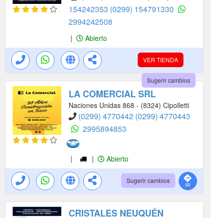
154242353
(0299) 154791330
2994242508
|
Abierto
VER TIENDA
Sugerir cambios
LA COMERCIAL SRL
Naciones Unidas 868 - (8324) Cipolletti
(0299) 4770442
(0299) 4770443
2995894853
|
|
Abierto
Sugerir cambios
CRISTALES NEUQUÉN