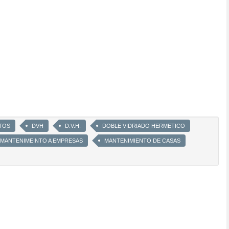
TOS
DVH
D.V.H.
DOBLE VIDRIADO HERMETICO
 MANTENIMEINTO A EMPRESAS
MANTENIMIENTO DE CASAS