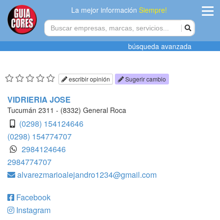
La mejor información
Siempre!
ingres
búsqueda avanzada
Agregar
empres
escribir opinión
Sugerir cambio
Actualiza
VIDRIERIA JOSE
datos
Tucumán 2311 - (8332) General Roca
(0298) 154124646
Publicida
(0298) 154774707
2984124646
Radio
2984774707
alvarezmarioalejandro1234@gmail.com
Tiendacore
Contacteno
Facebook
Instagram