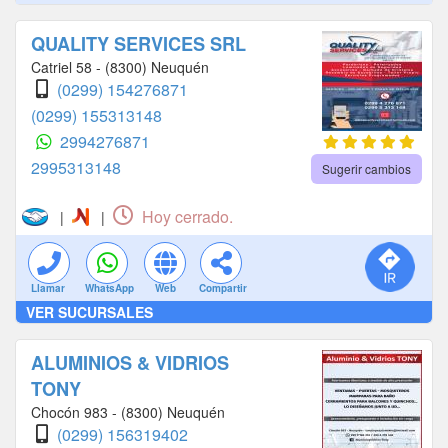
QUALITY SERVICES SRL
Catriel 58 - (8300) Neuquén
(0299) 154276871
(0299) 155313148
2994276871
2995313148
Sugerir cambios
Hoy cerrado.
|
|
Llamar
WhatsApp
Web
Compartir
VER SUCURSALES
ALUMINIOS & VIDRIOS
TONY
Chocón 983 - (8300) Neuquén
(0299) 156319402