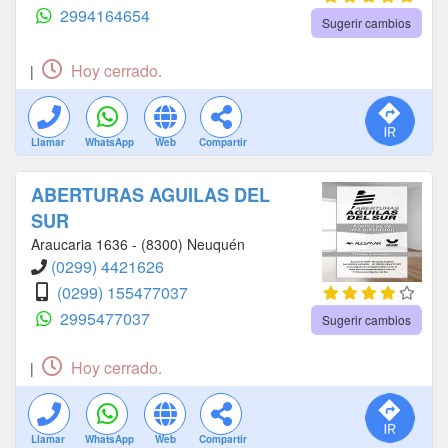
2994164654
Sugerir cambios
Hoy cerrado.
|
Llamar
WhatsApp
Web
Compartir
ABERTURAS AGUILAS DEL
SUR
Araucaria 1636 - (8300) Neuquén
(0299) 4421626
(0299) 155477037
2995477037
Sugerir cambios
Hoy cerrado.
|
Llamar
WhatsApp
Web
Compartir