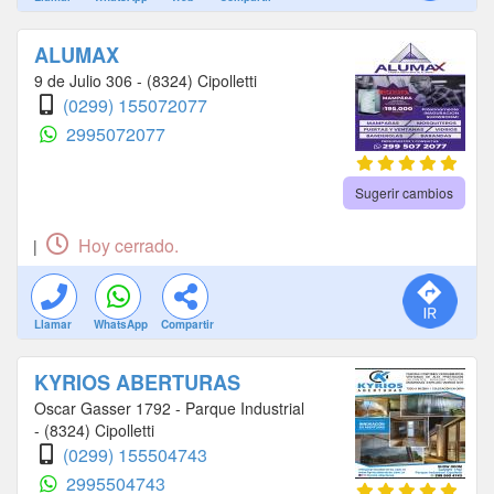
ALUMAX
9 de Julio 306 - (8324) Cipolletti
(0299) 155072077
2995072077
Sugerir cambios
Hoy cerrado.
|
Llamar
WhatsApp
Compartir
KYRIOS ABERTURAS
Oscar Gasser 1792 - Parque Industrial
- (8324) Cipolletti
(0299) 155504743
2995504743