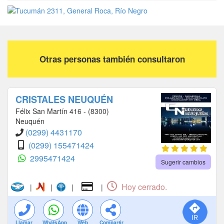
Otras personas también consultaron
CRISTALES NEUQUÉN
Félix San Martín 416 - (8300)
Neuquén
(0299) 4431170
(0299) 155471424
2995471424
Sugerir cambios
Hoy cerrado.
|
|
|
|
Llamar
WhatsApp
Web
Compartir