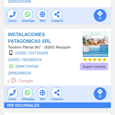
2995230498
Llamar
WhatsApp
Web
Compartir
INSTALACIONES
PATAGONICAS SRL
Teodoro Planas 967 - (8300) Neuquén
(0299) 154730056
(0299) 156288539
2994730056
Sugerir cambios
2996288539
Cerrado
|
Llamar
WhatsApp
Web
Compartir
VER SUCURSALES