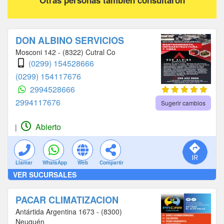
Otras personas también consultaron
DON ALBINO SERVICIOS
Mosconi 142 - (8322) Cutral Co
(0299) 154528666
(0299) 154117676
2994528666
2994117676
Sugerir cambios
Abierto
|
Llamar
WhatsApp
Web
Compartir
VER SUCURSALES
PACAR CLIMATIZACION
Antártida Argentina 1673 - (8300)
Neuquén