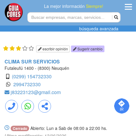
La mejor información
Siempre!
ingres
búsqueda avanzada
Agregar
empres
escribir opinión
Sugerir cambio
Actualiza
CLIMA SUR SERVICIOS
datos
Futaleufú 1400 - (8300) Neuquén
(0299) 154732330
Publicida
2994732330
j83223123@gmail.com
Radio
Tiendacore
Llamar
WhatsApp
Compartir
Contacteno
Abierto: Lun a Sab de 08:00 a 22:00 hs.
Cerrado
Ultima modificación: 12/06/2026