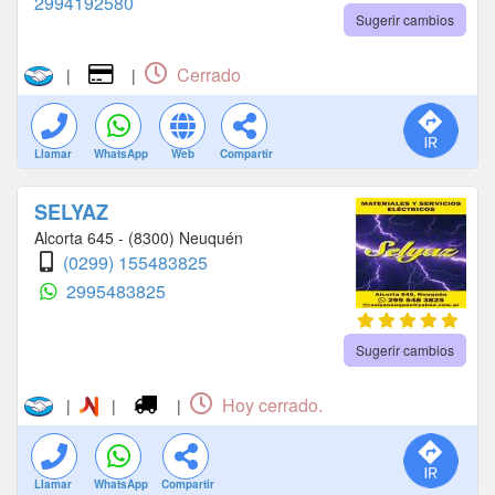
2994192580
Sugerir cambios
Cerrado
|
|
Llamar
WhatsApp
Web
Compartir
SELYAZ
Alcorta 645 - (8300) Neuquén
(0299) 155483825
2995483825
Sugerir cambios
Hoy cerrado.
|
|
|
Llamar
WhatsApp
Compartir