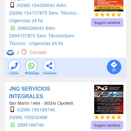
(0298) 154326043 Adm.
(0299) 154737875 Serv. Técnico -
Urgencias 24 hs
Sugerir cambios
2984326043 Adm.
2994737875 Serv. TécnicoServ.
Técnico - Urgencias 24 hs
Cerrado
|
Llamar
WhatsApp
Compartir
JNG SERVICIOS
INTEGRALES
San Martín 1464 - (8324) Cipolletti
(0299) 155166746
(0299) 155230498
2995166746
Sugerir cambios