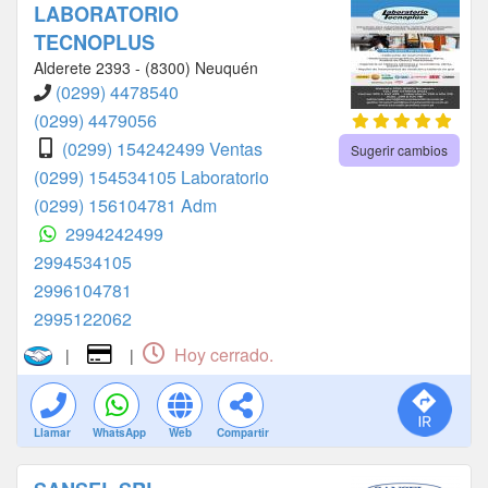
LABORATORIO
TECNOPLUS
Alderete 2393 - (8300) Neuquén
(0299) 4478540
(0299) 4479056
(0299) 154242499 Ventas
Sugerir cambios
(0299) 154534105 Laboratorio
(0299) 156104781 Adm
2994242499
2994534105
2996104781
2995122062
Hoy cerrado.
|
|
Llamar
WhatsApp
Web
Compartir