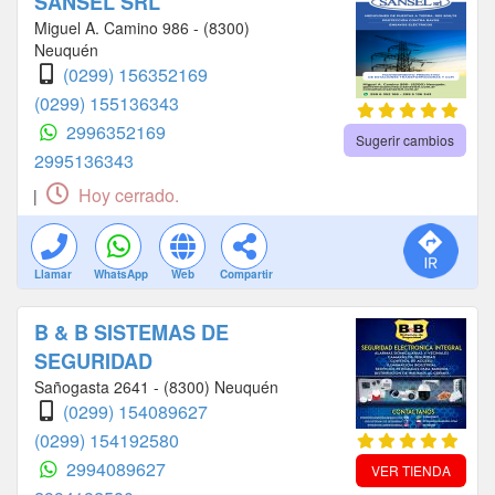
SANSEL SRL
Miguel A. Camino 986 - (8300)
Neuquén
(0299) 156352169
(0299) 155136343
2996352169
Sugerir cambios
2995136343
Hoy cerrado.
|
Llamar
WhatsApp
Web
Compartir
B & B SISTEMAS DE
SEGURIDAD
Sañogasta 2641 - (8300) Neuquén
(0299) 154089627
(0299) 154192580
2994089627
VER TIENDA