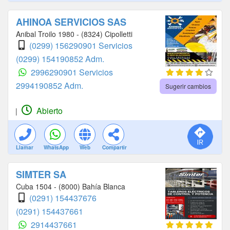
AHINOA SERVICIOS SAS
Anibal Troilo 1980 - (8324) Cipolletti
(0299) 156290901 Servicios
(0299) 154190852 Adm.
2996290901 Servicios
2994190852 Adm.
Sugerir cambios
Abierto
|
Llamar
WhatsApp
Web
Compartir
SIMTER SA
Cuba 1504 - (8000) Bahía Blanca
(0291) 154437676
(0291) 154437661
2914437661