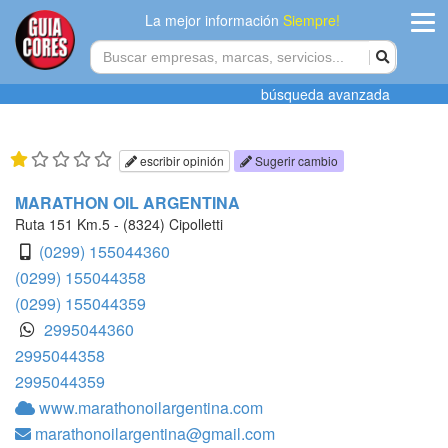
La mejor información
Siempre!
ingres
búsqueda avanzada
Agregar
empres
escribir opinión
Sugerir cambio
Actualiza
MARATHON OIL ARGENTINA
datos
Ruta 151 Km.5 - (8324) Cipolletti
(0299) 155044360
Publicida
(0299) 155044358
(0299) 155044359
Radio
2995044360
2995044358
Tiendacore
2995044359
Contacteno
www.marathonoilargentina.com
marathonoilargentina@gmail.com