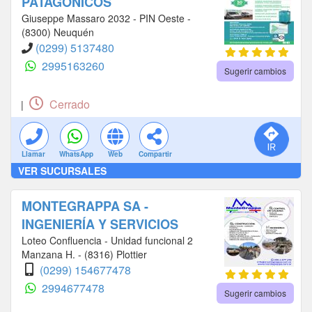
PATAGONICOS
Giuseppe Massaro 2032 - PIN Oeste -
(8300) Neuquén
(0299) 5137480
2995163260
Sugerir cambios
Cerrado
|
Llamar
WhatsApp
Web
Compartir
VER SUCURSALES
MONTEGRAPPA SA -
INGENIERÍA Y SERVICIOS
Loteo Confluencia - Unidad funcional 2
Manzana H. - (8316) Plottier
(0299) 154677478
2994677478
Sugerir cambios