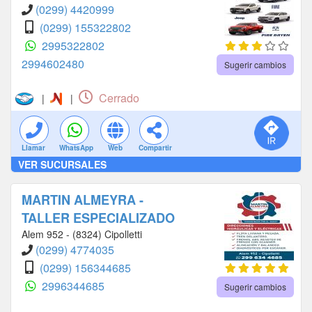
(0299) 4420999
(0299) 155322802
2995322802
2994602480
Sugerir cambios
Cerrado
|
|
Llamar
WhatsApp
Web
Compartir
VER SUCURSALES
MARTIN ALMEYRA -
TALLER ESPECIALIZADO
Alem 952 - (8324) Cipolletti
(0299) 4774035
(0299) 156344685
2996344685
Sugerir cambios