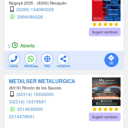
Nogoyá 2535 - (8300) Neuquén
(0299) 154080028
2994080028
Sugerir cambios
Abierto
|
Llamar
WhatsApp
Web
Compartir
METALSER METALURGICA
(8319) Rincón de los Sauces
(02314) 15530000
(02314) 15479591
2314530000
2314479591
Sugerir cambios