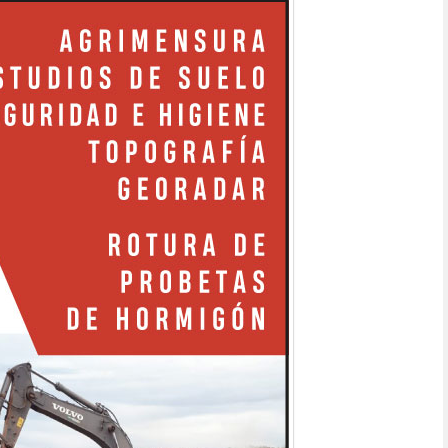
NIVELES DE ILUMINACION
GNSS MULTICONSTELACIÓN
OL DE COMPACTACIÓN
ESTUDIOS Y RELEVAMIENTOS AÉREOS
MIENTOS TOPOGRÁFICOS
MOVIMIENTOS DE TERRENO
CUACION
GEORADAR
ESTUDIOS HIDRICOS
L DE AVANCE DE OBRAS
GESTION DE SEGURIDAD
GON
TECNOLOGÍA DEL HORMIGON
HORMIGON ARMADO
RMIGON
LABORATORIO DE HORMIGON