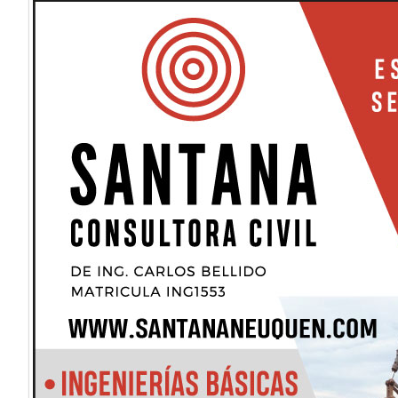
CALCULO DE CARGAS DE FUEGO
MEDICIÓN DE RUIDOS
DRONE PHANTOM
DENSÍMETRO ELÉCTRICO
CONTR
ESTUDIOS Y ANÁLISIS DE SUELOS
AGRIMENSURA Y RELEVA
PLANES DE CONTINGENCIA
PLANES DE EMERGENCIA Y EVA
INGENIERIA BASICA
INGENIERIA DE DETALLE
CONTRO
DESARROLLOS URBANOS
ROTURA DE PROBETAS DE HOMI
ENSAYOS DE EN HORMIGON
ROTURA DE PROBETAS DE HO
PRUEBAS RESISTENCIA HORMIGON