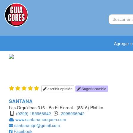
Agregar 
escribir opinión
Sugerir cambio
SANTANA
Las Orquideas 316 - Bo.El Floreal - (8316) Plottier
(0299) 155966942
2995966942
www.santananeuquen.com
santananqn@gmail.com
Facebook