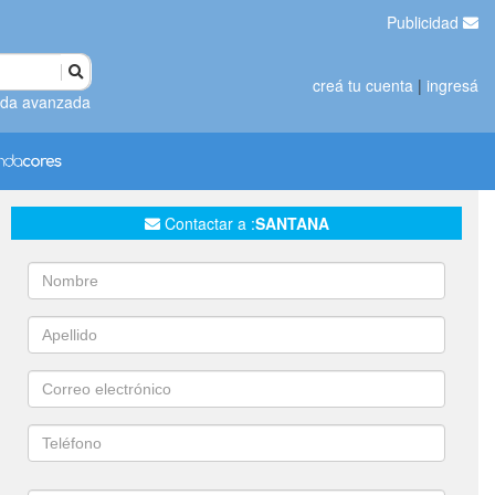
Publicidad
creá tu cuenta
|
ingresá
da avanzada
Contactar a :
SANTANA