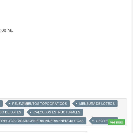
:00 hs.
RELEVAMIENTOS TOPOGRAFICOS
MENSURA DE LOTEOS
EO DE LOTES
CALCULOS ESTRUCTURALES
YECTOS PARA INGENIERIA MINERIA ENERGIA Y GAS
GEOTECNIA
Ver más
CLASIFICAICON DE SUELOS
ENSAYOS DE PENETRACION