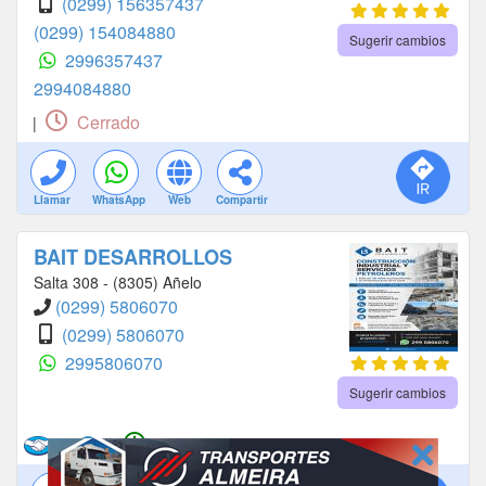
(0299) 156357437
(0299) 154084880
Sugerir cambios
2996357437
2994084880
Cerrado
|
Llamar
WhatsApp
Web
Compartir
BAIT DESARROLLOS
Salta 308 - (8305) Añelo
(0299) 5806070
(0299) 5806070
2995806070
Sugerir cambios
Abierto
|
|