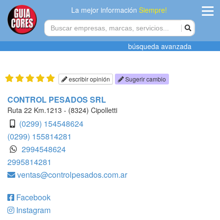
La mejor información
Siempre!
ingres
búsqueda avanzada
Agregar
empres
escribir opinión
Sugerir cambio
Actualiza
CONTROL PESADOS SRL
datos
Ruta 22 Km.1213 - (8324) Cipolletti
(0299) 154548624
Publicida
(0299) 155814281
2994548624
Radio
2995814281
ventas@controlpesados.com.ar
Tiendacore
Contacteno
Facebook
Instagram