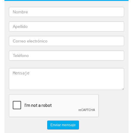
CADENAS COBERTORAS DE NEUMÁTICO
CORTADORAS DE CONCRETO
CORTADORAS DE CEMENTO
VIBROCOMPACTADORES
CORTADORAS DE ASFALTO
FRESADORAS
EXCAVADORA HIDRÁULICA
CONCESIONARIO OFICIAL LIUGONG
MEDIOS DE ELEVACIÓN