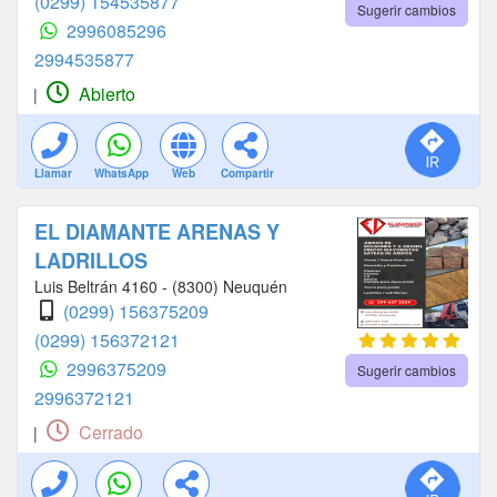
(0299) 154535877
Sugerir cambios
2996085296
2994535877
Abierto
|
Llamar
WhatsApp
Web
Compartir
EL DIAMANTE ARENAS Y
LADRILLOS
Luis Beltrán 4160 - (8300) Neuquén
(0299) 156375209
(0299) 156372121
2996375209
Sugerir cambios
2996372121
Cerrado
|