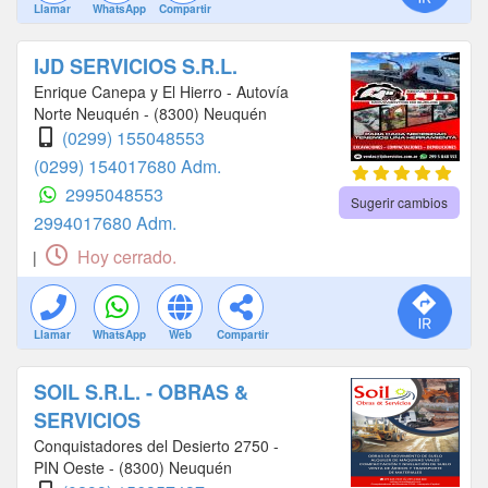
Llamar
WhatsApp
Compartir
IJD SERVICIOS S.R.L.
Enrique Canepa y El Hierro - Autovía
Norte Neuquén - (8300) Neuquén
(0299) 155048553
(0299) 154017680 Adm.
2995048553
Sugerir cambios
2994017680 Adm.
Hoy cerrado.
|
Llamar
WhatsApp
Web
Compartir
SOIL S.R.L. - OBRAS &
SERVICIOS
Conquistadores del Desierto 2750 -
PIN Oeste - (8300) Neuquén