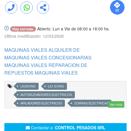
Llamar
WhatsApp
Compartir
Abierto: Lun a Vie de 08:00 a 18:00 hs.
Hoy cerrado.
Ultima modificación: 12/03/2026
MAQUINAS VIALES ALQUILER DE
MAQUINAS VIALES CONCESIONARIAS
MAQUINAS VIALES REPARACION DE
REPUESTOS MAQUINAS VIALES
LIUGONG
LIU GONG
AUTOELEVADORES ELECTRICOS
APILADORES ELECTRICOS
ZORRAS ELECTRICAS
Ver más
MARTILLOS HIDRÁULICOS
HOYADORAS
RETROEXCAVADORAS
AGARRA RAMAS
Contactar a :
CONTROL PESADOS SRL
ZANJADORAS
UÑAS PORTAPALLET