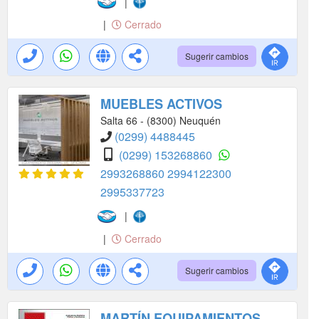
|
|
Cerrado
Sugerir cambios
MUEBLES ACTIVOS
Salta 66 - (8300) Neuquén
(0299) 4488445
(0299) 153268860
2993268860
2994122300
2995337723
|
|
Cerrado
Sugerir cambios
MARTÍN EQUIPAMIENTOS