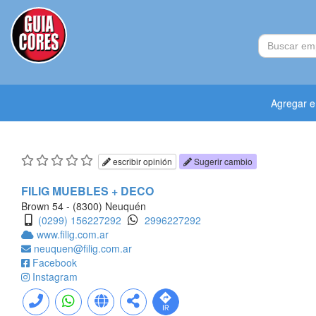
Agregar 
escribir opinión
Sugerir cambio
FILIG MUEBLES + DECO
Brown 54 - (8300) Neuquén
(0299) 156227292
2996227292
www.filig.com.ar
neuquen@filig.com.ar
Facebook
Instagram