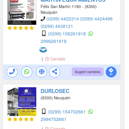
Félix San Martín 1180 - (8300)
Neuquén
(0299) 4422314
(0299) 4424496
(0299) 4438121
(0299) 156261918
2996261918
|
Cerrado
Sugerir cambios
DURLOSEC
(8300) Neuquén
(0299) 154702661
2994702661
|
Cerrado