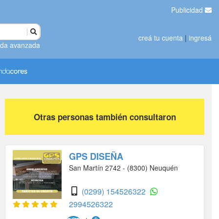
Publicidad
creá tu cuenta
|
ingresá
da avanzada
Otras personas también consultaron
GPS DISEÑA
San Martín 2742 - (8300) Neuquén
(0299) 154526322
2994526322