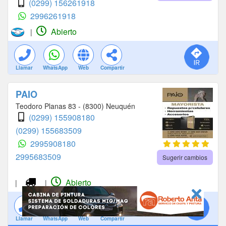
(0299) 156261918
2996261918
Abierto
|
Llamar
WhatsApp
Web
Compartir
PAIO
Teodoro Planas 83 - (8300) Neuquén
(0299) 155908180
(0299) 155683509
2995908180
2995683509
Sugerir cambios
Abierto
|
|
Llamar
WhatsApp
Web
Compartir