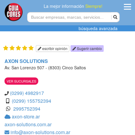
La mejor información
Siempre!
ingres
búsqueda avanzada
Agregar
empres
escribir opinión
Sugerir cambio
Actualiza
AXON SOLUTIONS
datos
Av. San Lorenzo 507 - (8303) Cinco Saltos
Publicida
VER SUCURSALES
Radio
(0299) 4982917
(0299) 155752394
Tiendacore
2995752394
axon-store.ar
Contacteno
axon-solutions.com.ar
info@axon-solutions.com.ar