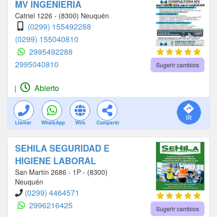
MV INGENIERIA
Catriel 1226 - (8300) Neuquén
(0299) 155492288
(0299) 155040810
2995492288
2995040810
Sugerir cambios
Abierto
|
Llamar
WhatsApp
Web
Compartir
SEHILA SEGURIDAD E
HIGIENE LABORAL
San Martín 2686 - 1P - (8300)
Neuquén
(0299) 4464571
2996216425
Sugerir cambios