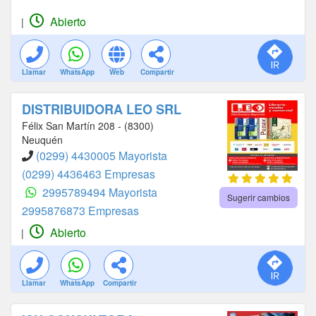
Abierto
|
Llamar
WhatsApp
Web
Compartir
DISTRIBUIDORA LEO SRL
Félix San Martín 208 - (8300)
Neuquén
(0299) 4430005 Mayorista
(0299) 4436463 Empresas
2995789494 Mayorista
Sugerir cambios
2995876873 Empresas
Abierto
|
Llamar
WhatsApp
Compartir