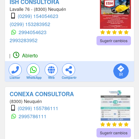
ISH CONSULTORA
Lavalle 76 - (8300) Neuquén
(0299) 154054623
(0299) 153283952
2994054623
2993283952
Sugerir cambios
Abierto
|
Llamar
WhatsApp
Web
Compartir
CONEXA CONSULTORA
(8300) Neuquén
(0299) 155786111
2995786111
Sugerir cambios