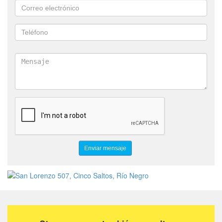
UBIQUITI
FLUKE
FURUKAWA
KODAK
CELLEBRITE
EPSON
CISCO
ADATA
VERBATIM
EATON
VERTIV
LUMINOUS
QNAP
PURESTORE
THALES
NETCOUNT
QUEST
PROGRESS
LUMION
CINEMA4D
LOGITECH
ARUBA
PURPLE
GABITEL
GARMIN
ITOKII
KINGSTON
ROKU
RETROSPEC
DASA
JILONG
INNO
ZOOM
VERITAS
TP-LINK
PANASONIC
YEALINK
HIKVISION
VMWARE
AXIS
SANDIK
DJI
TARGUS
ORACLE
AVAYA
BOSCH
SCHNEIDERGE
MICROSOFT
IMPERVA
CIBERARK
RUBRIK
TRENDMICRO
CITRIX
ESET
ADOBE
XEROX
WACON
FORCEPOINT
BANGHO
HYUNDAI