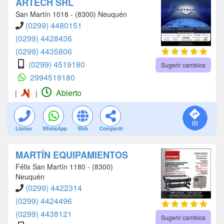
ARTECH SRL
San Martín 1018 - (8300) Neuquén
(0299) 4480151
(0299) 4428436
(0299) 4435806
(0299) 4519180
Sugerir cambios
2994519180
Abierto
|
|
Llamar
WhatsApp
Web
Compartir
MARTÍN EQUIPAMIENTOS
Félix San Martín 1180 - (8300)
Neuquén
(0299) 4422314
(0299) 4424496
(0299) 4438121
Sugerir cambios