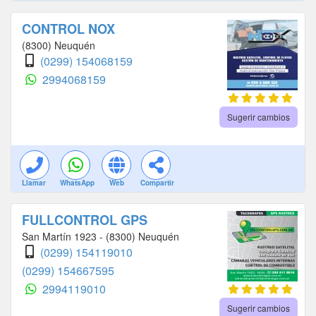
CONTROL NOX
(8300) Neuquén
(0299) 154068159
2994068159
Sugerir cambios
Llamar
WhatsApp
Web
Compartir
FULLCONTROL GPS
San Martín 1923 - (8300) Neuquén
(0299) 154119010
(0299) 154667595
2994119010
Sugerir cambios