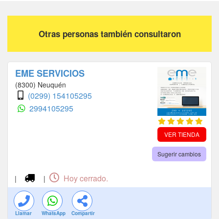
Otras personas también consultaron
EME SERVICIOS
(8300) Neuquén
(0299) 154105295
2994105295
VER TIENDA
Sugerir cambios
Hoy cerrado.
|
|
Llamar
WhatsApp
Compartir