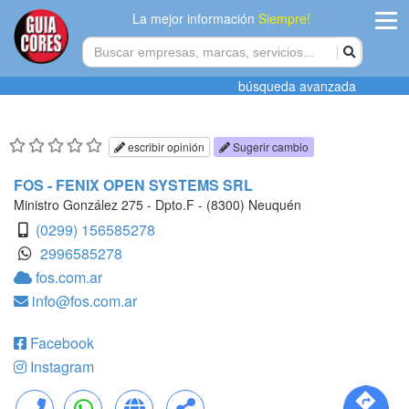
La mejor información
Siempre!
ingres
búsqueda avanzada
Agregar
empres
escribir opinión
Sugerir cambio
Actualiza
FOS - FENIX OPEN SYSTEMS SRL
datos
Ministro González 275 - Dpto.F - (8300) Neuquén
(0299) 156585278
Publicida
2996585278
fos.com.ar
Radio
info@fos.com.ar
Tiendacore
Facebook
Contacteno
Instagram