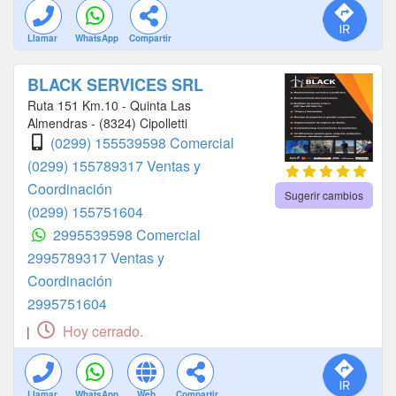
Llamar
WhatsApp
Compartir
BLACK SERVICES SRL
Ruta 151 Km.10 - Quinta Las
Almendras - (8324) Cipolletti
(0299) 155539598 Comercial
(0299) 155789317 Ventas y
Coordinación
Sugerir cambios
(0299) 155751604
2995539598 Comercial
2995789317 Ventas y
Coordinación
2995751604
Hoy cerrado.
|
Llamar
WhatsApp
Web
Compartir