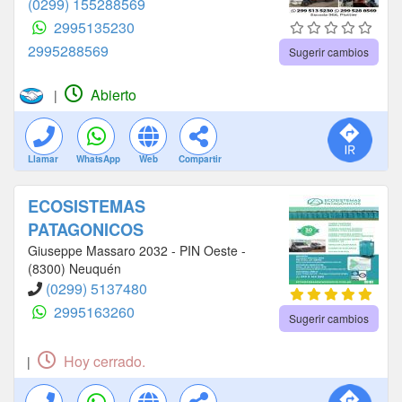
(0299) 155288569
2995135230
2995288569
Sugerir cambios
Abierto
|
Llamar
WhatsApp
Web
Compartir
ECOSISTEMAS
PATAGONICOS
Giuseppe Massaro 2032 - PIN Oeste -
(8300) Neuquén
(0299) 5137480
2995163260
Sugerir cambios
Hoy cerrado.
|