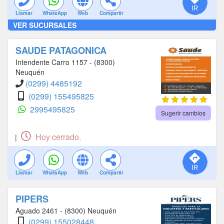
Llamar
WhatsApp
Web
Compartir
VER SUCURSALES
SAUDE PATAGONICA
Intendente Carro 1157 - (8300)
Neuquén
(0299) 4485192
(0299) 155495825
2995495825
Sugerir cambios
Hoy cerrado.
|
Llamar
WhatsApp
Web
Compartir
PIPERS
Aguado 2461 - (8300) Neuquén
(0299) 155028448