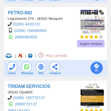
PETRO-IND
Leguizamón 376 - (8300) Neuquén
(0299) 4430131
(0299) 156080505
2996080505
Sugerir cambios
Hoy cerrado.
|
|
|
Llamar
WhatsApp
Web
Compartir
TRIDAM SERVICIOS
(8324) Cipolletti
(0299) 155772137
2995772137
2994184482