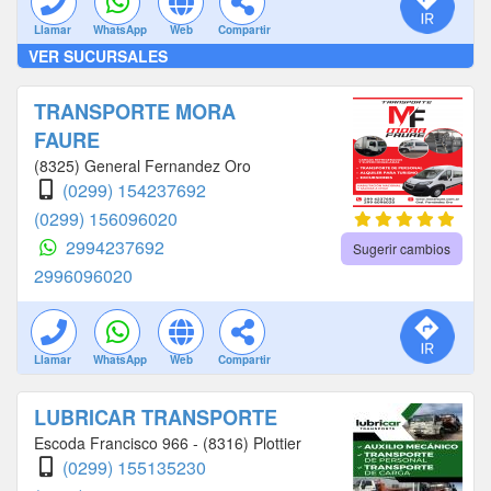
Llamar
WhatsApp
Web
Compartir
VER SUCURSALES
TRANSPORTE MORA
FAURE
(8325) General Fernandez Oro
(0299) 154237692
(0299) 156096020
2994237692
Sugerir cambios
2996096020
Llamar
WhatsApp
Web
Compartir
LUBRICAR TRANSPORTE
Escoda Francisco 966 - (8316) Plottier
(0299) 155135230