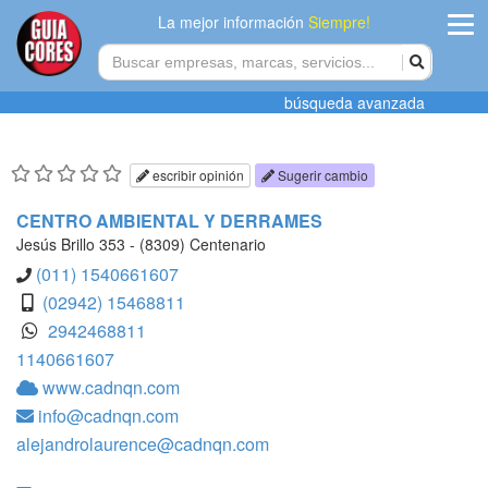
La mejor información
Siempre!
ingres
búsqueda avanzada
Agregar
empres
escribir opinión
Sugerir cambio
Actualiza
CENTRO AMBIENTAL Y DERRAMES
datos
Jesús Brillo 353 - (8309) Centenario
(011) 1540661607
Publicida
(02942) 15468811
2942468811
Radio
1140661607
www.cadnqn.com
Tiendacore
info@cadnqn.com
Contacteno
alejandrolaurence@cadnqn.com