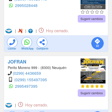
2995028448
Sugerir cambios
Hoy cerrado.
|
|
|
Llamar
WhatsApp
Compartir
JOFRAN
Perito Moreno 999 - (8300) Neuquén
(0299) 4436659
(0299) 155497395
2995497395
Sugerir cambios
Hoy cerrado.
|