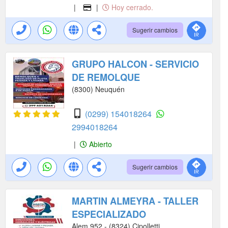
|
|
Hoy cerrado.
Sugerir cambios
GRUPO HALCON - SERVICIO
DE REMOLQUE
(8300) Neuquén
(0299) 154018264
2994018264
|
Abierto
Sugerir cambios
MARTIN ALMEYRA - TALLER
ESPECIALIZADO
Alem 952 - (8324) Cipolletti