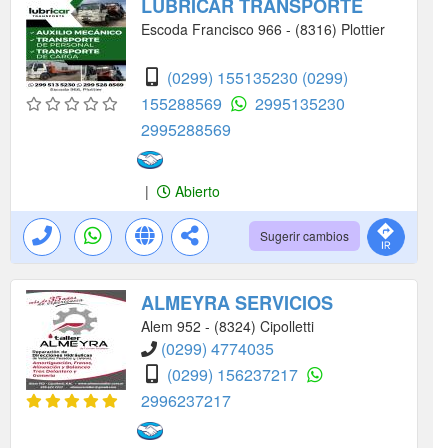
LUBRICAR TRANSPORTE
Escoda Francisco 966 - (8316) Plottier
(0299) 155135230
(0299)
155288569
2995135230
2995288569
|
Abierto
Sugerir cambios
ALMEYRA SERVICIOS
Alem 952 - (8324) Cipolletti
(0299) 4774035
(0299) 156237217
2996237217