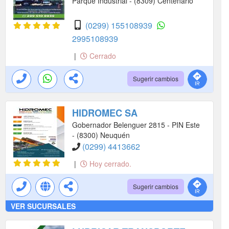
Parque Industrial - (8309) Centenario
(0299) 155108939
2995108939
|
Cerrado
Sugerir cambios
HIDROMEC SA
Gobernador Belenguer 2815 - PIN Este
- (8300) Neuquén
(0299) 4413662
|
Hoy cerrado.
Sugerir cambios
VER SUCURSALES