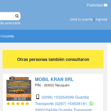
Publicidad
creá tu cuenta
|
ingresá
da avanzada
Otras personas también consultaron
MOBIL KRAN SRL
PIN - (8300) Neuquén
(0299) 153254599 Guardia
Transporte
(0297) 154938181
2993254599 Guardia Transporte