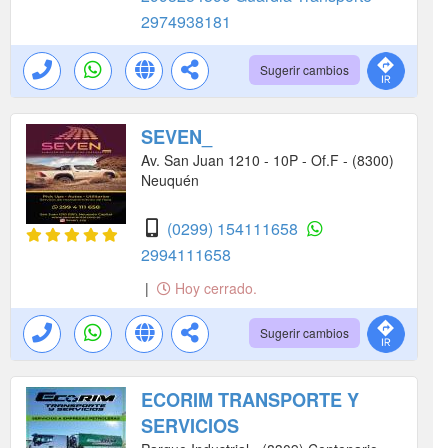
2974938181
Sugerir cambios
SEVEN_
Av. San Juan 1210 - 10P - Of.F - (8300)
Neuquén
(0299) 154111658
2994111658
|
Hoy cerrado.
Sugerir cambios
ECORIM TRANSPORTE Y
SERVICIOS