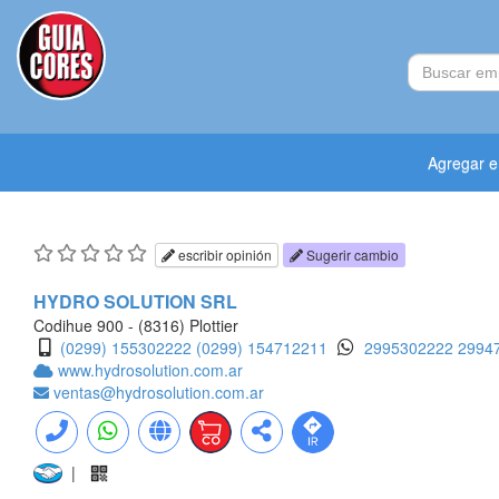
Agregar 
escribir opinión
Sugerir cambio
HYDRO SOLUTION SRL
Codihue 900 - (8316) Plottier
(0299) 155302222
(0299) 154712211
2995302222
2994
www.hydrosolution.com.ar
ventas@hydrosolution.com.ar
|