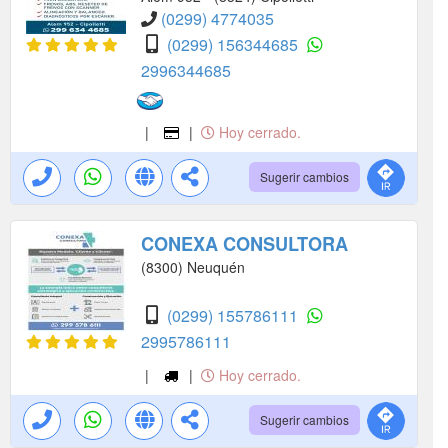
(0299) 4774035
(0299) 156344685
2996344685
|
|
Hoy cerrado.
Sugerir cambios
CONEXA CONSULTORA
(8300) Neuquén
(0299) 155786111
2995786111
|
|
Hoy cerrado.
Sugerir cambios