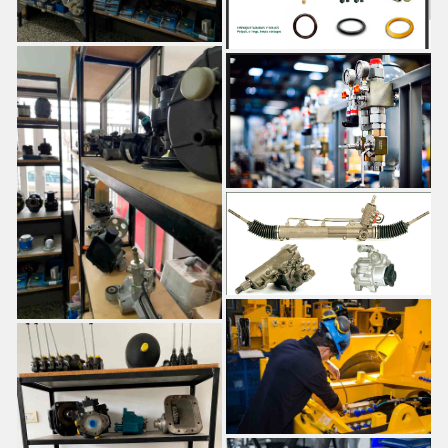
ELECTROVALVULAS
ACUMULADORES
FILTROS
CENTRALES
HIDROGRUAS
DEPOSITOS
MANGUEROTES
DIRECCIONES ELÉCTRICAS
ARMADO DE MANGUERAS DE BAJA Y ALTA PRESIÓN
INGENIERÍA Y DESARROLLO DE PROYECTOS HIDRAULICOS
MOTORES HIDRÁULICOS
CAJAS HIDRAULICAS
BATEAS