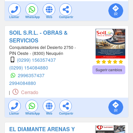
Llamar
WhatsApp
Web
Compartir
SOIL S.R.L. - OBRAS &
SERVICIOS
Conquistadores del Desierto 2750 -
PIN Oeste - (8300) Neuquén
(0299) 156357437
(0299) 154084880
Sugerir cambios
2996357437
2994084880
Cerrado
|
Llamar
WhatsApp
Web
Compartir
EL DIAMANTE ARENAS Y