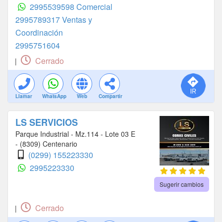
2995539598 Comercial
2995789317 Ventas y
Coordinación
2995751604
Cerrado
|
Llamar
WhatsApp
Web
Compartir
LS SERVICIOS
Parque Industrial - Mz.114 - Lote 03 E
- (8309) Centenario
(0299) 155223330
2995223330
Sugerir cambios
Cerrado
|