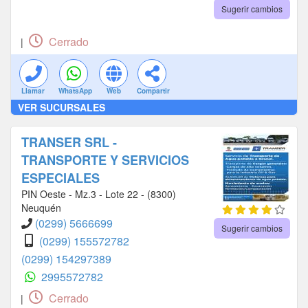
Sugerir cambios
Cerrado
|
Llamar
WhatsApp
Web
Compartir
VER SUCURSALES
TRANSER SRL -
TRANSPORTE Y SERVICIOS
ESPECIALES
PIN Oeste - Mz.3 - Lote 22 - (8300)
Neuquén
(0299) 5666699
Sugerir cambios
(0299) 155572782
(0299) 154297389
2995572782
Cerrado
|