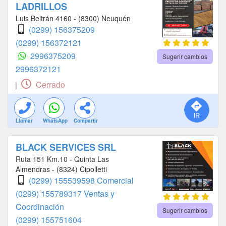
LADRILLOS
Luis Beltrán 4160 - (8300) Neuquén
(0299) 156375209
(0299) 156372121
2996375209
Sugerir cambios
2996372121
Cerrado
|
Llamar
WhatsApp
Compartir
BLACK SERVICES SRL
Ruta 151 Km.10 - Quinta Las
Almendras - (8324) Cipolletti
(0299) 155539598 Comercial
(0299) 155789317 Ventas y
Coordinación
Sugerir cambios
(0299) 155751604