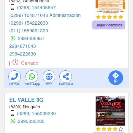
(8332) General Roca
(0298) 154405957
(0298) 154871043 Administración
(0298) 154222630
Sugerir cambios
(011) 1559891300
2984405957
2984871043
2984222630
Cerrado
|
Llamar
WhatsApp
Web
Compartir
EL VALLE 3G
(8300) Neuquén
(0299) 155030230
2995030230