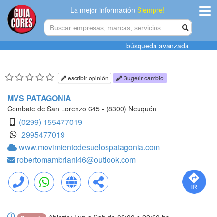
La mejor información
Siempre!
ingres
búsqueda avanzada
Agregar
empres
escribir opinión
Sugerir cambio
Actualiza
MVS PATAGONIA
datos
Combate de San Lorenzo 645 - (8300) Neuquén
(0299) 155477019
Publicida
2995477019
www.movimientodesuelospatagonia.com
Radio
robertomambriani46@outlook.com
Tiendacore
Contacteno
Llamar
WhatsApp
Web
Compartir