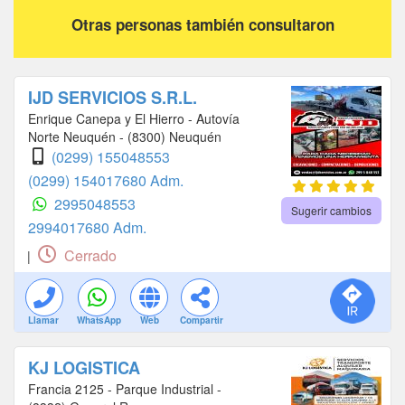
Otras personas también consultaron
IJD SERVICIOS S.R.L.
Enrique Canepa y El Hierro - Autovía
Norte Neuquén - (8300) Neuquén
(0299) 155048553
(0299) 154017680 Adm.
2995048553
Sugerir cambios
2994017680 Adm.
Cerrado
|
Llamar
WhatsApp
Web
Compartir
KJ LOGISTICA
Francia 2125 - Parque Industrial -