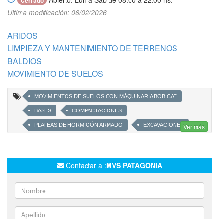
Abierto: Lun a Sab de 08:00 a 22:00 hs.
Cerrado
Ultima modificación: 06/02/2026
ARIDOS
LIMPIEZA Y MANTENIMIENTO DE TERRENOS
BALDIOS
MOVIMIENTO DE SUELOS
MOVIMIENTOS DE SUELOS CON MÁQUINARIA BOB CAT
BASES
COMPACTACIONES
PLATEAS DE HORMIGÓN ARMADO
EXCAVACIONES
Ver más
DRENAJES
ZANJEOS
EMPAREJAMIENTO DE TERRENOS Y PREDIOS
Contactar a :
MVS PATAGONIA
DESMALEZAMIENTOS
RETIRO DE ESCOMBROS
PREPARACIÓN DE SUELOS PARA CONSTRUCCIÓN CON
MAQUINARIA BOB CAT
CALCÁREO
REVUELTO
ARENA
PIEDRA BOCHA