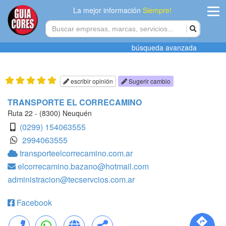
La mejor información
Siempre!
ingres
búsqueda avanzada
Agregar
empres
escribir opinión
Sugerir cambio
Actualiza
TRANSPORTE EL CORRECAMINO
datos
Ruta 22 - (8300) Neuquén
(0299) 154063555
Publicida
2994063555
transporteelcorrecamino.com.ar
Radio
elcorrecamino.bazano@hotmail.com
administracion@tecservcios.com.ar
Tiendacore
Contacteno
Facebook