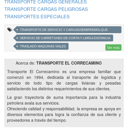
TRANSPORTE CARGAS GENERALES
TRANSPORTE CARGAS PELIGROSAS
TRANSPORTES ESPECIALES
TRANSPORTE DE SERVICIO Y CARGAS/SEMIRREMOLQUE
CARGAS GENERALES Y MERCANCÍAS PELIGROSAS
SERVICIO DE CARRETONES DE CORTA Y LARGA DISTANCIA
TRASLADO MAQUINAS VIALES
Ver más
AUTO ELEVADORES PILETAS PETROLERAS
Acerca de:
TRANSPORTE EL CORRECAMINO
EQUIPOS ESPECIALES
MANITÚ ELEVADOR
Transporte El Correcamino es una empresa familiar que
TRANSPORTE DE TRÁILER RETROEXCAVADORA
comenzó en 1994, dedicada al transporte de logística y
CARRETÓN CON CUELLO DESMONTABLE CON O SIN RAMPLAS
servicio de todo tipo de cargas livianas y pesadas
satisfaciendo los distintos requerimientos de sus clientes.
LOGÍSTICA A FINES DE LA INDUSTRIA PETROLERA
La gran trayectoria de suma importancia para la industria
MERCANCIAS PELIGROSAS
petrolera avala sus servicios.
TRANSPORTES A YACIMIENTOS PETROLEROS
Ofreciendo calidad y responsabilidad, la empresa se apoya en
CARRETONES
VACA MUERTA
diversos elementos para logra la confianza de sus cliente y
proveedores a través del tiempo.
SERVICIOS A YACIMIENTOS PETROLIFEROS