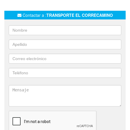
TRASLADOS DE EQUIPOS PETROLEROS
OIL&GAS
OIL Y GAS
TRASLADOS A AÑELO
Contactar a :
TRANSPORTE EL CORRECAMINO
TRANSPORTES ESPECIALES
TRANSPORTES EL CORRECAMINOS
CARGAS PESADAS
SEMI
TRASLADO DE MANIPULADORES TELESCOPICOS
TRASLADO DE CAMIONETAS
TRASLADO DE MOTOS
MANITOU ELEVADOR
AUTOELEVADORES
PILETAS PETROLERAS
MAQUINAS DE TODO TIPO
GUINCHES PETROLEROS
MAQUINAS VIALES
TRANSPORTE DE GRUPOS ELECTROGENOS
TRANSPORTE DE GENERADORES
TRASLADO DE BOBCAT
TRASLADO AUTOELEVADORES
SERVICIO PARA EMPRESAS PETROLERAS
TRANSPORTE LARGA DISTANCIA
LOGISTICA
TRANSPORTE BAZANO
AUTOELEVADOR
CARRETON CON CUELLO DESMONTABLE