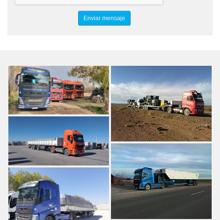
TRANSPORTE DE TRAILERS
TRASLADO DE EQUIPOS PETROLEROS
TRANSPORTE A BASES PETROLERAS
TRASPORTE A ZONA PETROLIFERA
OIL & GAS
TRANSPORTE DE EQUIPAMIENTOS Y HERRAMIENTAS
PETROLERAS
EL CORRECAMINO SERVICIOS