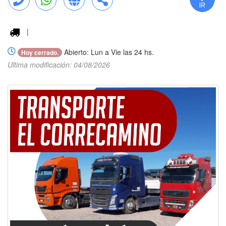
Llamar
WhatsApp
Web
Compartir
|
Abierto: Lun a Vie las 24 hs.
Hoy cerrado.
Ultima modificación: 04/08/2026