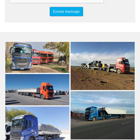
TRANSPORTE DE TRAILERS
TRASLADO DE EQUIPOS PETROLEROS
TRANSPORTE A BASES PETROLERAS
TRASPORTE A ZONA PETROLIFERA
OIL & GAS
TRANSPORTE DE EQUIPAMIENTOS Y HERRAMIENTAS
PETROLERAS
EL CORRECAMINO SERVICIOS