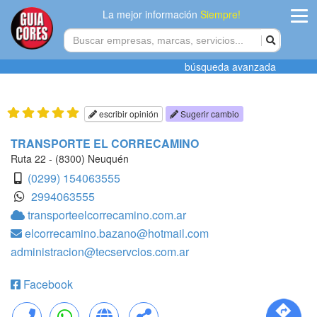
La mejor información
Siempre!
ingres
búsqueda avanzada
Agregar
empres
escribir opinión
Sugerir cambio
Actualiza
TRANSPORTE EL CORRECAMINO
datos
Ruta 22 - (8300) Neuquén
(0299) 154063555
Publicida
2994063555
transporteelcorrecamino.com.ar
Radio
elcorrecamino.bazano@hotmail.com
administracion@tecservcios.com.ar
Tiendacore
Contacteno
Facebook