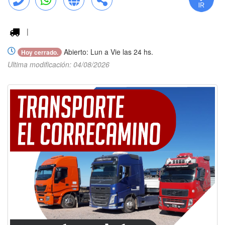
Llamar
WhatsApp
Web
Compartir
|
Abierto: Lun a Vie las 24 hs.
Hoy cerrado.
Ultima modificación: 04/08/2026