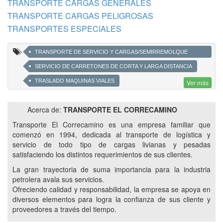
TRANSPORTE CARGAS GENERALES
TRANSPORTE CARGAS PELIGROSAS
TRANSPORTES ESPECIALES
TRANSPORTE DE SERVICIO Y CARGAS/SEMIRREMOLQUE
CARGAS GENERALES Y MERCANCÍAS PELIGROSAS
SERVICIO DE CARRETONES DE CORTA Y LARGA DISTANCIA
TRASLADO MAQUINAS VIALES
Ver más
AUTO ELEVADORES PILETAS PETROLERAS
Acerca de:
TRANSPORTE EL CORRECAMINO
EQUIPOS ESPECIALES
MANITÚ ELEVADOR
Transporte El Correcamino es una empresa familiar que
TRANSPORTE DE TRÁILER RETROEXCAVADORA
comenzó en 1994, dedicada al transporte de logística y
CARRETÓN CON CUELLO DESMONTABLE CON O SIN RAMPLAS
servicio de todo tipo de cargas livianas y pesadas
satisfaciendo los distintos requerimientos de sus clientes.
LOGÍSTICA A FINES DE LA INDUSTRIA PETROLERA
La gran trayectoria de suma importancia para la industria
MERCANCIAS PELIGROSAS
petrolera avala sus servicios.
TRANSPORTES A YACIMIENTOS PETROLEROS
Ofreciendo calidad y responsabilidad, la empresa se apoya en
CARRETONES
VACA MUERTA
diversos elementos para logra la confianza de sus cliente y
proveedores a través del tiempo.
SERVICIOS A YACIMIENTOS PETROLIFEROS