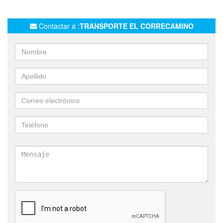
TRASLADOS DE EQUIPOS PETROLEROS
OIL&GAS
OIL Y GAS
TRASLADOS A AÑELO
Contactar a :
TRANSPORTE EL CORRECAMINO
TRANSPORTES ESPECIALES
TRANSPORTES EL CORRECAMINOS
CARGAS PESADAS
SEMI
TRASLADO DE MANIPULADORES TELESCOPICOS
TRASLADO DE CAMIONETAS
TRASLADO DE MOTOS
MANITOU ELEVADOR
AUTOELEVADORES
PILETAS PETROLERAS
MAQUINAS DE TODO TIPO
GUINCHES PETROLEROS
MAQUINAS VIALES
TRANSPORTE DE GRUPOS ELECTROGENOS
TRANSPORTE DE GENERADORES
TRASLADO DE BOBCAT
TRASLADO AUTOELEVADORES
SERVICIO PARA EMPRESAS PETROLERAS
TRANSPORTE LARGA DISTANCIA
LOGISTICA
TRANSPORTE BAZANO
AUTOELEVADOR
CARRETON CON CUELLO DESMONTABLE