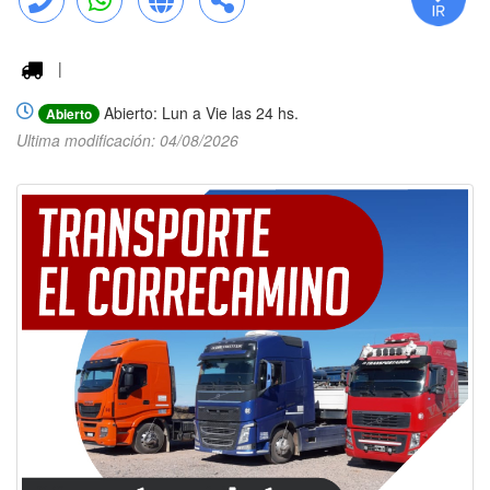
Llamar
WhatsApp
Web
Compartir
|
Abierto: Lun a Vie las 24 hs.
Abierto
Ultima modificación: 04/08/2026