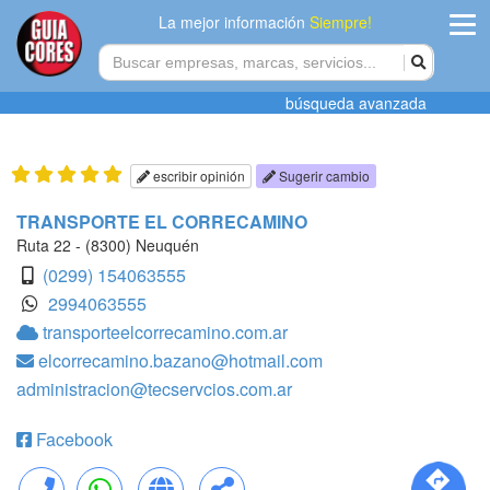
La mejor información
Siempre!
ingres
búsqueda avanzada
Agregar
empres
escribir opinión
Sugerir cambio
Actualiza
TRANSPORTE EL CORRECAMINO
datos
Ruta 22 - (8300) Neuquén
(0299) 154063555
Publicida
2994063555
transporteelcorrecamino.com.ar
Radio
elcorrecamino.bazano@hotmail.com
administracion@tecservcios.com.ar
Tiendacore
Contacteno
Facebook