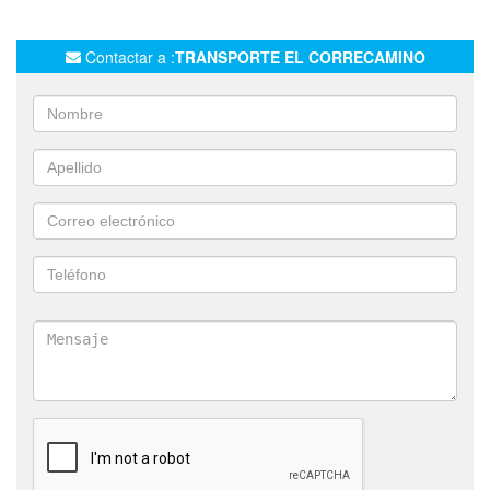
TRASLADOS DE EQUIPOS PETROLEROS
OIL&GAS
OIL Y GAS
TRASLADOS A AÑELO
Contactar a :
TRANSPORTE EL CORRECAMINO
TRANSPORTES ESPECIALES
TRANSPORTES EL CORRECAMINOS
CARGAS PESADAS
SEMI
TRASLADO DE MANIPULADORES TELESCOPICOS
TRASLADO DE CAMIONETAS
TRASLADO DE MOTOS
MANITOU ELEVADOR
AUTOELEVADORES
PILETAS PETROLERAS
MAQUINAS DE TODO TIPO
GUINCHES PETROLEROS
MAQUINAS VIALES
TRANSPORTE DE GRUPOS ELECTROGENOS
TRANSPORTE DE GENERADORES
TRASLADO DE BOBCAT
TRASLADO AUTOELEVADORES
SERVICIO PARA EMPRESAS PETROLERAS
TRANSPORTE LARGA DISTANCIA
LOGISTICA
TRANSPORTE BAZANO
AUTOELEVADOR
CARRETON CON CUELLO DESMONTABLE