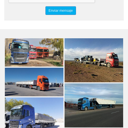
TRANSPORTE DE TRAILERS
TRASLADO DE EQUIPOS PETROLEROS
TRANSPORTE A BASES PETROLERAS
TRASPORTE A ZONA PETROLIFERA
OIL & GAS
TRANSPORTE DE EQUIPAMIENTOS Y HERRAMIENTAS
PETROLERAS
EL CORRECAMINO SERVICIOS