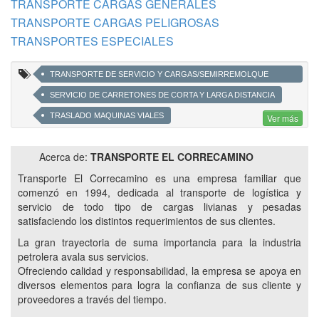
TRANSPORTE CARGAS GENERALES
TRANSPORTE CARGAS PELIGROSAS
TRANSPORTES ESPECIALES
TRANSPORTE DE SERVICIO Y CARGAS/SEMIRREMOLQUE
CARGAS GENERALES Y MERCANCÍAS PELIGROSAS
SERVICIO DE CARRETONES DE CORTA Y LARGA DISTANCIA
TRASLADO MAQUINAS VIALES
Ver más
AUTO ELEVADORES PILETAS PETROLERAS
Acerca de:
TRANSPORTE EL CORRECAMINO
EQUIPOS ESPECIALES
MANITÚ ELEVADOR
Transporte El Correcamino es una empresa familiar que
TRANSPORTE DE TRÁILER RETROEXCAVADORA
comenzó en 1994, dedicada al transporte de logística y
CARRETÓN CON CUELLO DESMONTABLE CON O SIN RAMPLAS
servicio de todo tipo de cargas livianas y pesadas
satisfaciendo los distintos requerimientos de sus clientes.
LOGÍSTICA A FINES DE LA INDUSTRIA PETROLERA
La gran trayectoria de suma importancia para la industria
MERCANCIAS PELIGROSAS
petrolera avala sus servicios.
TRANSPORTES A YACIMIENTOS PETROLEROS
Ofreciendo calidad y responsabilidad, la empresa se apoya en
CARRETONES
VACA MUERTA
diversos elementos para logra la confianza de sus cliente y
proveedores a través del tiempo.
SERVICIOS A YACIMIENTOS PETROLIFEROS