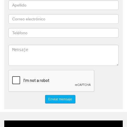
AUTOINMUNE
ESTRES
SANACION DE UTERO
COACHING
GESTION EMOCIONAL
ATENCION VIRTUAL
ATENCION PRESENCIAL
TAIS RAVA
SANAR
TRATAMIENTO ENFERMEDADES AUTOINMUNES
INFERTILIDAD
ANGUSTIA
PROBLEMAS
DE PAREJA
SENTIMENTALES
AUTOAYUDA
CANSANCIO
AGOTAMIENTO
RELACIONES CONFLICTIVAS
FAMILIA
HIJOS