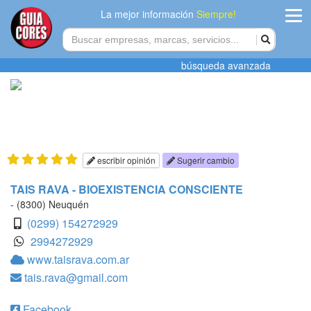
La mejor información
Siempre!
ingres
búsqueda avanzada
Agregar
empres
Actualiza
datos
escribir opinión
Sugerir cambio
Publicida
TAIS RAVA - BIOEXISTENCIA CONSCIENTE
- (8300) Neuquén
Radio
(0299) 154272929
2994272929
Tiendacore
www.taisrava.com.ar
tais.rava@gmail.com
Contacteno
Facebook