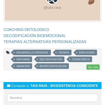
COACHING ONTOLOGICO
DECODIFICACIÓN BIOEMOCIONAL
TERAPIAS ALTERNATIVAS PERSONALIZADAS
DESARROLLO PERSONAL
TERAPIA
EMOCIONES
SINTOMAS
DECODIFICACION
CONSCIENCIA
SANACION
BIODECODIFICACION
Ver más
BIODESCODIFICACION
BIOEXISTENCIA CONSCIENTE
CREENCIAS LIMITANTES
BLOQUEOS INCONSCIENTES
Contactar a :
TAIS RAVA - BIOEXISTENCIA CONSCIENTE
AUTOCONOCIMIENTO
DECODIFICACION BIOLOGICA
ENFERMEDAD
DIAGNOSTICOS AUTOINMUNES
DEPRESION
MIEDOS
ANSIEDAD