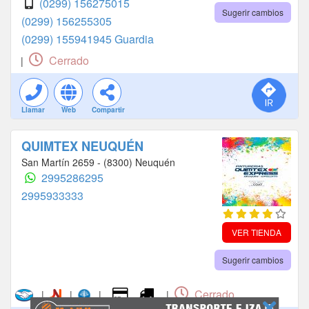
(0299) 156275015
Sugerir cambios
(0299) 156255305
(0299) 155941945 Guardia
Cerrado
|
Llamar
Web
Compartir
QUIMTEX NEUQUÉN
San Martín 2659 - (8300) Neuquén
2995286295
2995933333
VER TIENDA
Sugerir cambios
Cerrado
|
|
|
|