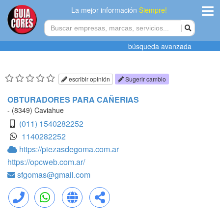
La mejor información
Siempre!
ingres
búsqueda avanzada
Agregar
empres
escribir opinión
Sugerir cambio
Actualiza
OBTURADORES PARA CAÑERIAS
datos
- (8349) Caviahue
(011) 1540282252
Publicida
1140282252
https://piezasdegoma.com.ar
Radio
https://opcweb.com.ar/
sfgomas@gmail.com
Tiendacore
Contacteno
Llamar
WhatsApp
Web
Compartir