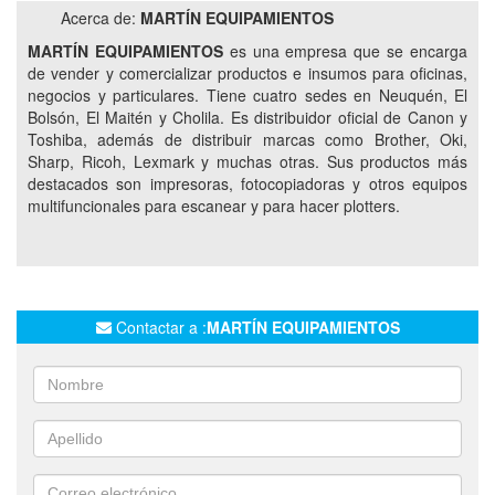
Acerca de:
MARTÍN EQUIPAMIENTOS
IMPRESORAS
MULTIFUNCION
LEXMARK
MARTÍN EQUIPAMIENTOS
es una empresa que se encarga
MULTIFUNCIONALES
CIPOLLETTI
AÑELO
de vender y comercializar productos e insumos para oficinas,
VACA MUERTA
negocios y particulares. Tiene cuatro sedes en Neuquén, El
Bolsón, El Maitén y Cholila. Es distribuidor oficial de Canon y
Toshiba, además de distribuir marcas como Brother, Oki,
Sharp, Ricoh, Lexmark y muchas otras. Sus productos más
destacados son impresoras, fotocopiadoras y otros equipos
multifuncionales para escanear y para hacer plotters.
Contactar a :
MARTÍN EQUIPAMIENTOS