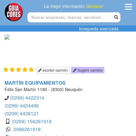
La mejor información
Siempre!
ingres
búsqueda avanzada
Agregar
empres
Actualiza
datos
escribir opinión
Sugerir cambio
Publicida
MARTÍN EQUIPAMIENTOS
Félix San Martín 1180 - (8300) Neuquén
Radio
(0299) 4422314
(0299) 4424496
Tiendacore
(0299) 4438121
(0299) 156261918
Contacteno
2996261918