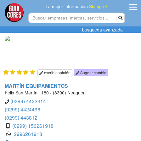
La mejor información
Siempre!
ingres
búsqueda avanzada
Agregar
empres
Actualiza
datos
escribir opinión
Sugerir cambio
Publicida
MARTÍN EQUIPAMIENTOS
Félix San Martín 1180 - (8300) Neuquén
Radio
(0299) 4422314
(0299) 4424496
Tiendacore
(0299) 4438121
(0299) 156261918
Contacteno
2996261918