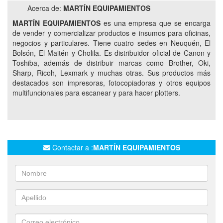
Acerca de:
MARTÍN EQUIPAMIENTOS
IMPRESORAS
MULTIFUNCION
LEXMARK
MARTÍN EQUIPAMIENTOS
es una empresa que se encarga
MULTIFUNCIONALES
CIPOLLETTI
AÑELO
de vender y comercializar productos e insumos para oficinas,
VACA MUERTA
negocios y particulares. Tiene cuatro sedes en Neuquén, El
Bolsón, El Maitén y Cholila. Es distribuidor oficial de Canon y
Toshiba, además de distribuir marcas como Brother, Oki,
Sharp, Ricoh, Lexmark y muchas otras. Sus productos más
destacados son impresoras, fotocopiadoras y otros equipos
multifuncionales para escanear y para hacer plotters.
Contactar a :
MARTÍN EQUIPAMIENTOS