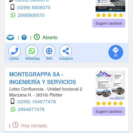
(0299) 5806070
2995806070
Sugerir cambios
Abierto
|
|
Llamar
WhatsApp
Web
Compartir
MONTEGRAPPA SA -
INGENIERÍA Y SERVICIOS
Loteo Confluencia - Unidad funcional 2
Manzana H. - (8316) Plottier
(0299) 154677478
2994677478
Sugerir cambios
Hoy cerrado.
|