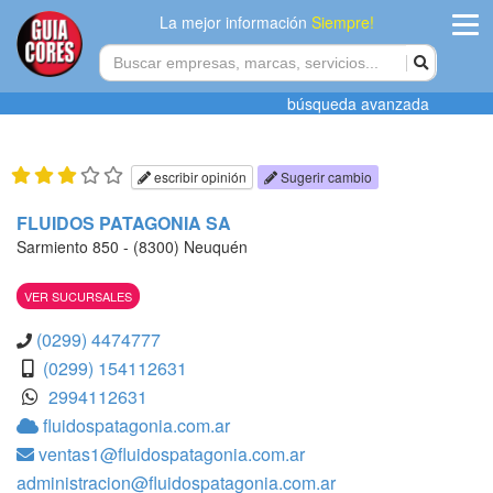
La mejor información
Siempre!
ingres
búsqueda avanzada
Agregar
empres
escribir opinión
Sugerir cambio
Actualiza
FLUIDOS PATAGONIA SA
datos
Sarmiento 850 - (8300) Neuquén
Publicida
VER SUCURSALES
Radio
(0299) 4474777
(0299) 154112631
Tiendacore
2994112631
fluidospatagonia.com.ar
Contacteno
ventas1@fluidospatagonia.com.ar
administracion@fluidospatagonia.com.ar