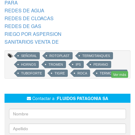
PARA
REDES DE AGUA
REDES DE CLOACAS
REDES DE GAS
RIEGO POR ASPERSION
SANITARIOS VENTA DE
SEÑORAL
ROTOPLAST
TERMOTANQUES
HORNOS
TROMEN
IPS
PEIRANO
TUBOFORTE
TIGRE
ROCA
TERMOFUSION
Ver más
CLOACAS
FERRUM
ETERNIT
COES
FUSIONGAS
NATACLOR
MIPILETA
Contactar a :
FLUIDOS PATAGONIA SA
ACCESORIOS PARA AGUA
GAS
TANQUES
BOMBAS
RADIADORES
CALDERAS
CALEFACCIÓN
PILETAS
ASPERSORES
CONSTRUCCIÓN
INSTALACIONES
AWADUCT
DUKE
RAIN BIRD
FUSIOGAS
MI PILETA