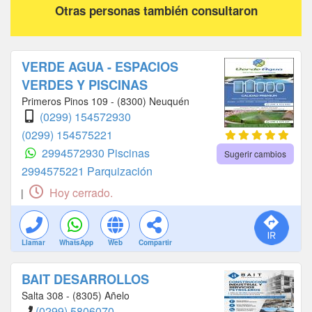
Otras personas también consultaron
VERDE AGUA - ESPACIOS
VERDES Y PISCINAS
Primeros Pinos 109 - (8300) Neuquén
(0299) 154572930
(0299) 154575221
2994572930 Piscinas
Sugerir cambios
2994575221 Parquización
Hoy cerrado.
|
Llamar
WhatsApp
Web
Compartir
BAIT DESARROLLOS
Salta 308 - (8305) Añelo
(0299) 5806070