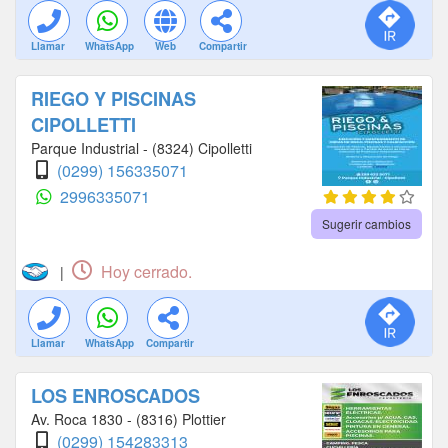
Llamar
WhatsApp
Web
Compartir
RIEGO Y PISCINAS
CIPOLLETTI
Parque Industrial - (8324) Cipolletti
(0299) 156335071
2996335071
Sugerir cambios
Hoy cerrado.
|
Llamar
WhatsApp
Compartir
LOS ENROSCADOS
Av. Roca 1830 - (8316) Plottier
(0299) 154283313