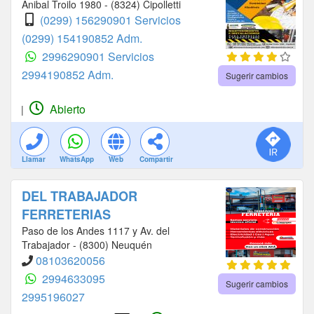
Anibal Troilo 1980 - (8324) Cipolletti
(0299) 156290901 Servicios
(0299) 154190852 Adm.
2996290901 Servicios
2994190852 Adm.
Sugerir cambios
Abierto
|
Llamar
WhatsApp
Web
Compartir
DEL TRABAJADOR
FERRETERIAS
Paso de los Andes 1117 y Av. del
Trabajador - (8300) Neuquén
08103620056
2994633095
Sugerir cambios
2995196027