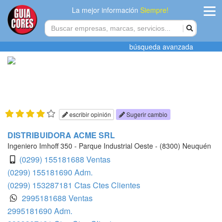
La mejor información
Siempre!
ingres
búsqueda avanzada
Agregar
empres
Actualiza
datos
escribir opinión
Sugerir cambio
Publicida
DISTRIBUIDORA ACME SRL
Ingeniero Imhoff 350 - Parque Industrial Oeste - (8300) Neuquén
Radio
(0299) 155181688 Ventas
(0299) 155181690 Adm.
Tiendacore
(0299) 153287181 Ctas Ctes Clientes
2995181688 Ventas
Contacteno
2995181690 Adm.