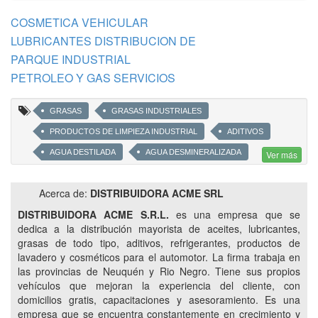
COSMETICA VEHICULAR
LUBRICANTES DISTRIBUCION DE
PARQUE INDUSTRIAL
PETROLEO Y GAS SERVICIOS
GRASAS
GRASAS INDUSTRIALES
PRODUCTOS DE LIMPIEZA INDUSTRIAL
ADITIVOS
AGUA DESTILADA
AGUA DESMINERALIZADA
Ver más
GRASAS ALIMENTICIAS
Acerca de:
DISTRIBUIDORA ACME SRL
DESENGRASANTES INDUSTRIALES
SILICONAS
DISTRIBUIDORA ACME S.R.L.
es una empresa que se
LIMPIEZA DEL AUTOMOTOR
ANTICONGELANTES
dedica a la distribución mayorista de aceites, lubricantes,
REFRIGERANTES
GLICOL
PROPILENGLICOL
grasas de todo tipo, aditivos, refrigerantes, productos de
lavadero y cosméticos para el automotor. La firma trabaja en
DESENGRASANTES
FLUIDOS
DERRAMES
las provincias de Neuquén y Rio Negro. Tiene sus propios
SHAMPOO PARA VEHICULOS
REJILLAS
FRANELAS
vehículos que mejoran la experiencia del cliente, con
CEPILLOS
LUBRICANTES DE CIRCULACIÓN
domicilios gratis, capacitaciones y asesoramiento. Es una
empresa que se encuentra constantemente en crecimiento y
LUBRICANTES PARA ENGRANAJES DE REDUCTORES