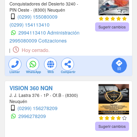
Conquistadores del Desierto 3240 -
PIN Oeste - (8300) Neuquén
(0299) 155080009
(0299) 154113410
Sugerir cambios
2994113410 Administración
2995080009 Cotizaciones
Hoy cerrado.
|
Llamar
WhatsApp
Web
Compartir
VISION 360 NQN
J. J. Lastra 376 - 1P - Of.B - (8300)
Neuquén
(0299) 156278209
2996278209
Sugerir cambios