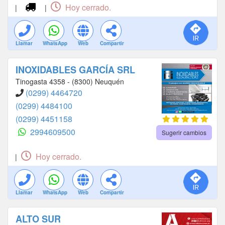
Hoy cerrado.
|
|
Llamar
WhatsApp
Web
Compartir
INOXIDABLES GARCÍA SRL
Tinogasta 4358 - (8300) Neuquén
(0299) 4464720
(0299) 4484100
(0299) 4451158
2994609500
Sugerir cambios
Hoy cerrado.
|
Llamar
WhatsApp
Web
Compartir
ALTO SUR