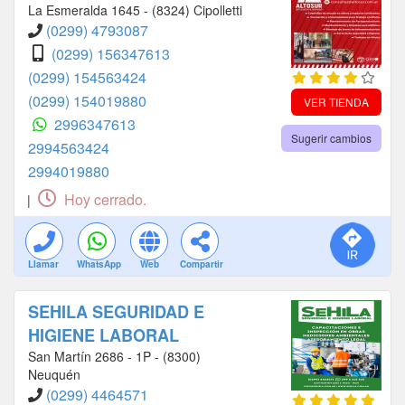
La Esmeralda 1645 - (8324) Cipolletti
(0299) 4793087
(0299) 156347613
(0299) 154563424
(0299) 154019880
VER TIENDA
2996347613
Sugerir cambios
2994563424
2994019880
Hoy cerrado.
|
Llamar
WhatsApp
Web
Compartir
SEHILA SEGURIDAD E
HIGIENE LABORAL
San Martín 2686 - 1P - (8300)
Neuquén
(0299) 4464571