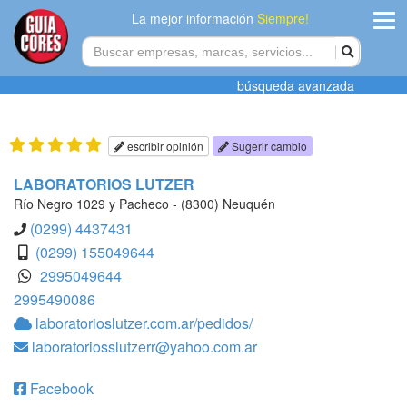
La mejor información
Siempre!
ingres
búsqueda avanzada
Agregar
empres
escribir opinión
Sugerir cambio
Actualiza
LABORATORIOS LUTZER
datos
Río Negro 1029 y Pacheco - (8300) Neuquén
(0299) 4437431
Publicida
(0299) 155049644
2995049644
Radio
2995490086
laboratorioslutzer.com.ar/pedidos/
Tiendacore
laboratoriosslutzerr@yahoo.com.ar
Contacteno
Facebook