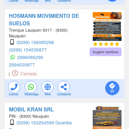
Llamar
WhatsApp
Web
Compartir
HOSMANN MOVIMIENTO DE
SUELOS
Trenque Lauquen 9317 - (8300)
Neuquén
(0299) 156085296
(0299) 154535877
Sugerir cambios
2996085296
2994535877
Cerrado
|
Llamar
WhatsApp
Web
Compartir
MOBIL KRAN SRL
PIN - (8300) Neuquén
(0299) 153254599 Guardia