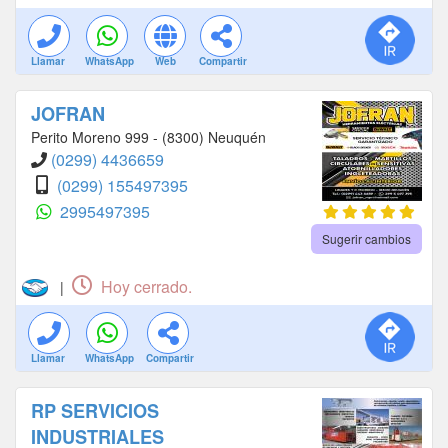
Llamar
WhatsApp
Web
Compartir
JOFRAN
Perito Moreno 999 - (8300) Neuquén
(0299) 4436659
(0299) 155497395
2995497395
Sugerir cambios
Hoy cerrado.
|
Llamar
WhatsApp
Compartir
RP SERVICIOS
INDUSTRIALES