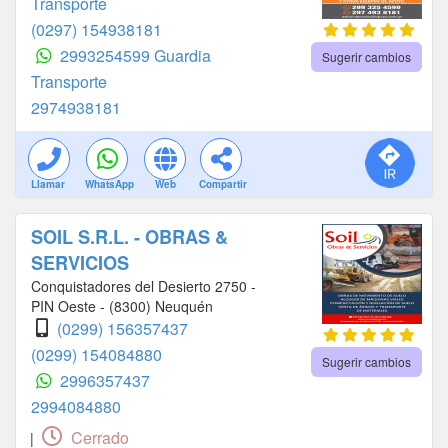
Transporte
(0297) 154938181
2993254599 Guardia
Sugerir cambios
Transporte
2974938181
Llamar
WhatsApp
Web
Compartir
SOIL S.R.L. - OBRAS &
SERVICIOS
Conquistadores del Desierto 2750 -
PIN Oeste - (8300) Neuquén
(0299) 156357437
(0299) 154084880
Sugerir cambios
2996357437
2994084880
Cerrado
|