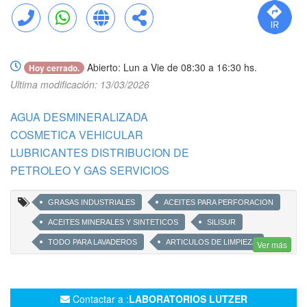
Llamar
WhatsApp
Web
Compartir
Abierto: Lun a Vie de 08:30 a 16:30 hs.
Hoy cerrado.
Ultima modificación: 13/03/2026
AGUA DESMINERALIZADA
COSMETICA VEHICULAR
LUBRICANTES DISTRIBUCION DE
PETROLEO Y GAS SERVICIOS
GRASAS INDUSTRIALES
ACEITES PARA PERFORACION
ACEITES MINERALES Y SINTETICOS
SILISUR
TODO PARA LAVADEROS
ARTICULOS DE LIMPIEZA
Ver más
DESINFECTANTES
ALCOHOL ETILICO
KANSACO
SERCOL
THAMES
Contactar a :
LABORATORIOS LUTZER