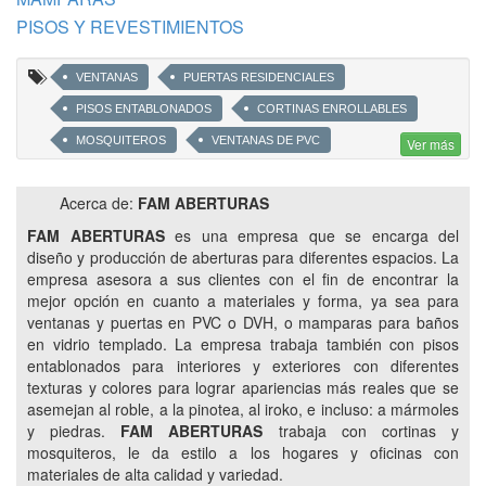
PISOS Y REVESTIMIENTOS
VENTANAS
PUERTAS RESIDENCIALES
PISOS ENTABLONADOS
CORTINAS ENROLLABLES
MOSQUITEROS
VENTANAS DE PVC
Ver más
DOBLE VIDRIADO HERMETICO
DVH
D.V.H.
Acerca de:
FAM ABERTURAS
PUERTAS WPC
PISOS DE PVC PARA INTERIORES
FAM ABERTURAS
es una empresa que se encarga del
ZOCALOS DE PVC
diseño y producción de aberturas para diferentes espacios. La
ENTABLONADOS SINTETICOS SIMIL MADERA
empresa asesora a sus clientes con el fin de encontrar la
mejor opción en cuanto a materiales y forma, ya sea para
ENTABLONADOS SINTETICOS SIMIL PIEDRA
ventanas y puertas en PVC o DVH, o mamparas para baños
DECKS DE PVC
ROLL BOX
ROLLER DOBLE
en vidrio templado. La empresa trabaja también con pisos
PANELES DESLIZANTES
ETIENNE
PARCELLE
entablonados para interiores y exteriores con diferentes
texturas y colores para lograr apariencias más reales que se
CORTINAS PLEGABLES
CORTINAS PLISADAS
asemejan al roble, a la pinotea, al iroko, e incluso: a mármoles
CORTINAS VENCIANAS DE ALUMINIO
y piedras.
FAM ABERTURAS
trabaja con cortinas y
mosquiteros, le da estilo a los hogares y oficinas con
VENECIANAS DE MADERA
MOSQUITEROS ENROLLABLES
materiales de alta calidad y variedad.
MOSQUITERA PLISADA
FLAMIA ALUSISTEMAS