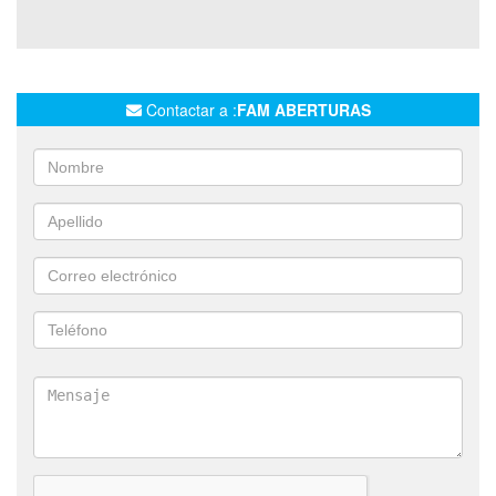
TECNOCOM
ABERTURAS DE PVC
ABERTURAS SIMIL MADERA
ABERTURAS SUSTENTABLES
IGNIFUGAS
AUTOEXTINGUIBLES
ACUSTICAS
Contactar a :
FAM ABERTURAS
SIN MANTENIMIENTO
ABERTURAS DE ALTA PRESTACION
DECKS
PUERTAS PENTAGONO
PUERTAS DE SEGURIDAD
PUERTAS DE INTERIOR EN PVC
PUERTAS DE INTERIOR EN WPC
PANELES PARA PUERTAS
PANELES PARA PORTONES
PUERTAS DE INTERIOR
PUERTAS CORTAFUEGO
COMPACTOS EN ALUMINIO
VENTANAS DE ALUMINIO
PORTONES AUTOMÁTICOS