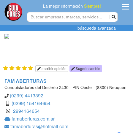
La mejor información
Siempre!
ingres
búsqueda avanzada
Agregar
empres
Actualiza
datos
escribir opinión
Sugerir cambio
Publicida
FAM ABERTURAS
Conquistadores del Desierto 2430 - PIN Oeste - (8300) Neuquén
Radio
(0299) 4413392
(0299) 154164654
Tiendacore
2994164654
famaberturas.com.ar
Contacteno
famaberturas@hotmail.com