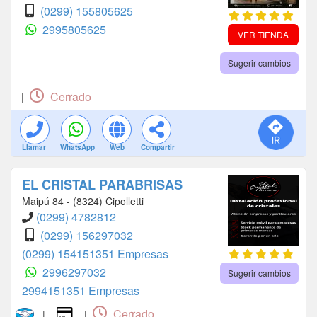
(0299) 155805625
2995805625
VER TIENDA
Sugerir cambios
Cerrado
|
Llamar
WhatsApp
Web
Compartir
EL CRISTAL PARABRISAS
Maipú 84 - (8324) Cipolletti
(0299) 4782812
(0299) 156297032
(0299) 154151351 Empresas
2996297032
Sugerir cambios
2994151351 Empresas
Cerrado
|
|