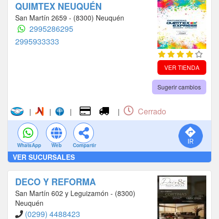
QUIMTEX NEUQUÉN
San Martín 2659 - (8300) Neuquén
2995286295
2995933333
VER TIENDA
Sugerir cambios
Cerrado
|
|
|
|
WhatsApp
Web
Compartir
VER SUCURSALES
DECO Y REFORMA
San Martín 602 y Leguizamón - (8300)
Neuquén
(0299) 4488423