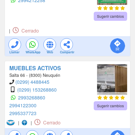
2994212258
Sugerir cambios
Cerrado
|
Llamar
WhatsApp
Web
Compartir
MUEBLES ACTIVOS
Salta 66 - (8300) Neuquén
(0299) 4488445
(0299) 153268860
2993268860
2994122300
Sugerir cambios
2995337723
Cerrado
|
|