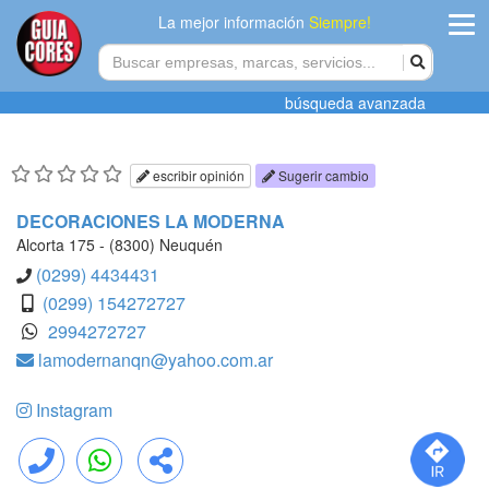
La mejor información
Siempre!
ingres
búsqueda avanzada
Agregar
empres
escribir opinión
Sugerir cambio
Actualiza
DECORACIONES LA MODERNA
datos
Alcorta 175 - (8300) Neuquén
(0299) 4434431
Publicida
(0299) 154272727
2994272727
Radio
lamodernanqn@yahoo.com.ar
Tiendacore
Instagram
Contacteno
Llamar
WhatsApp
Compartir