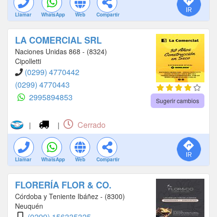
Llamar
WhatsApp
Web
Compartir
LA COMERCIAL SRL
Naciones Unidas 868 - (8324)
Cipolletti
(0299) 4770442
(0299) 4770443
2995894853
Sugerir cambios
Cerrado
|
|
Llamar
WhatsApp
Web
Compartir
FLORERÍA FLOR & CO.
Córdoba y Teniente Ibáñez - (8300)
Neuquén
(0299) 156335325