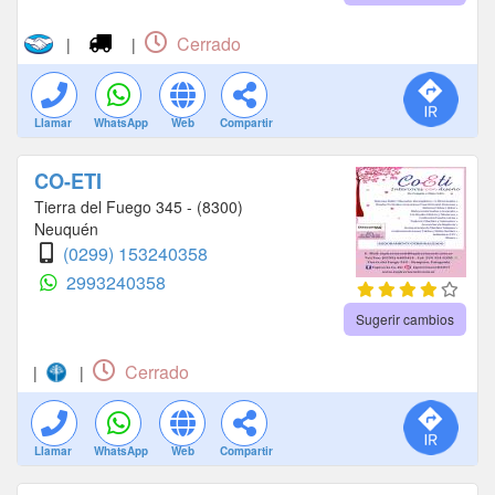
Cerrado
|
|
Llamar
WhatsApp
Web
Compartir
CO-ETI
Tierra del Fuego 345 - (8300)
Neuquén
(0299) 153240358
2993240358
Sugerir cambios
Cerrado
|
|
Llamar
WhatsApp
Web
Compartir