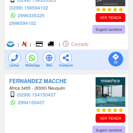
(0299) 156594102
2996335325
VER TIENDA
2996594102
Sugerir cambios
Cerrado
|
|
|
Llamar
WhatsApp
Web
Compartir
FERNANDEZ MACCHE
Africa 3455 - (8300) Neuquén
(0299) 154150437
2994150437
VER TIENDA
Sugerir cambios